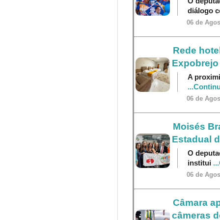
O deputa
diálogo 
06 de Agos
Rede hotel
Expobrejo
A proximi
...Contin
06 de Agos
Moisés Br
Estadual 
O deputa
institui
..
06 de Agos
Câmara ap
câmeras do