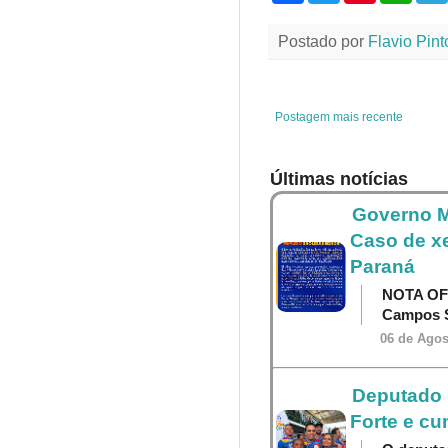
c
i
n
a
e
t
t
t
Postado por
Flavio Pint
b
t
e
s
o
e
r
A
o
r
e
p
k
s
p
t
Postagem mais recente
Últimas notícias
Governo M
Caso de x
Paraná
NOTA OF
Campos S
06 de Agos
Deputado P
Forte e cu