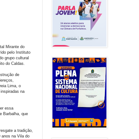
tal Mirante do
o pelo Instituto
o grupo cultural
ito do Caldas.
nstrução de
dereços,
reia Lima, o
 inspiradas na
er essa
de Barbalha, que
esgate a tradição,
 anos na Vila do