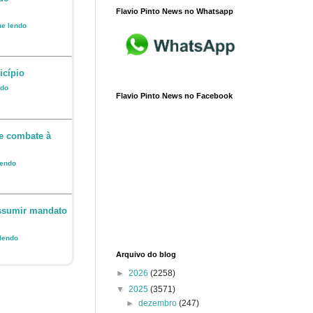
Flavio Pinto News no Whatsapp
ue lendo
icípio
ndo
Flavio Pinto News no Facebook
e combate à
lendo
assumir mandato
 lendo
Arquivo do blog
►
2026
(2258)
▼
2025
(3571)
►
dezembro
(247)