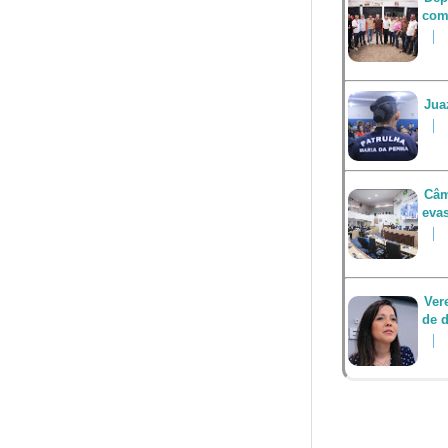
com
Jua
Câm
eva
Ver
de d