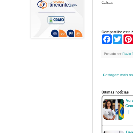
Caldas.
Compartilhe esta N
F
T
a
w
c
i
e
t
Postado por
Flavio 
b
t
o
e
o
r
k
Postagem mais re
Últimas notícias
Ver
Cea
Dep