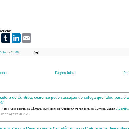
otícia!
P
T
L
E
i
u
i
m
n
m
n
a
t
b
k
i
Pinto
às
10:00
e
l
e
l
r
r
d
e
I
s
n
t
cente
Página inicial
Pos
eadora de Curitiba, cearense pede cassação de colega que falou para ela
rá"
Foto: Assessoria da Câmara Municipal de CuritibaA vereadora de Curitiba Vanda
...Contin
07 de Agosto de 2026
utado Yury do Paredão visita Camelódromo do Crato e ouve demandas 