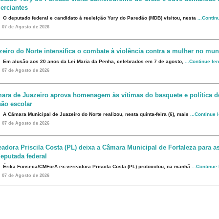
erciantes
O deputado federal e candidato à reeleição Yury do Paredão (MDB) visitou, nesta
...Contin
07 de Agosto de 2026
zeiro do Norte intensifica o combate à violência contra a mulher no mun
Em alusão aos 20 anos da Lei Maria da Penha, celebrados em 7 de agosto,
...Continue le
07 de Agosto de 2026
ara de Juazeiro aprova homenagem às vítimas do basquete e política d
são escolar
A Câmara Municipal de Juazeiro do Norte realizou, nesta quinta-feira (6), mais
...Continue 
07 de Agosto de 2026
eadora Priscila Costa (PL) deixa a Câmara Municipal de Fortaleza para 
eputada federal
Érika Fonseca/CMForA ex-vereadora Priscila Costa (PL) protocolou, na manhã
...Continue
07 de Agosto de 2026