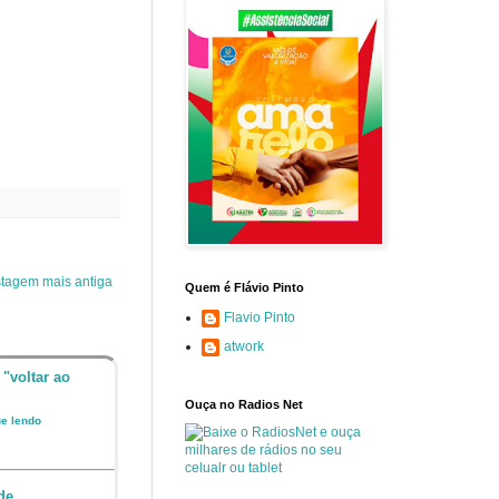
tagem mais antiga
Quem é Flávio Pinto
Flavio Pinto
atwork
 "voltar ao
Ouça no Radios Net
ue lendo
de