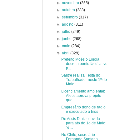
►
novembro
(255)
►
outubro
(288)
►
setembro
(317)
►
agosto
(311)
►
julho
(249)
►
junho
(268)
►
maio
(284)
▼
abril
(329)
Prefeito Moésio Loiola
decreta ponto facultativo
p...
Salitre realiza Festa do
Trabalhador neste 1º de
Maio
Licenciamento ambiental:
Alece aprova projeto
que ...
Empresário dono de radio
é executado a tiros
De Assis Diniz convida
para ato do 1o de Maio:
“é ...
No Chile, secretário
Fernando Santana