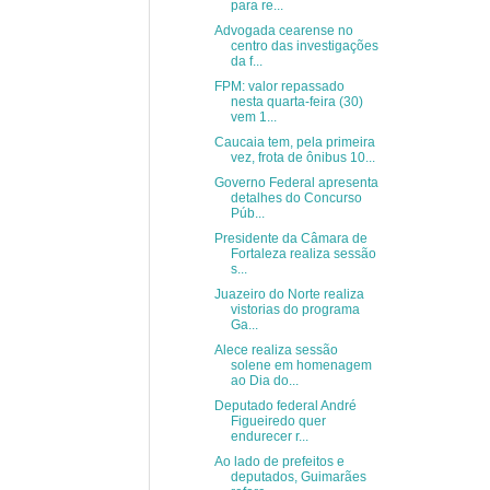
para re...
Advogada cearense no
centro das investigações
da f...
FPM: valor repassado
nesta quarta-feira (30)
vem 1...
Caucaia tem, pela primeira
vez, frota de ônibus 10...
Governo Federal apresenta
detalhes do Concurso
Púb...
Presidente da Câmara de
Fortaleza realiza sessão
s...
Juazeiro do Norte realiza
vistorias do programa
Ga...
Alece realiza sessão
solene em homenagem
ao Dia do...
Deputado federal André
Figueiredo quer
endurecer r...
Ao lado de prefeitos e
deputados, Guimarães