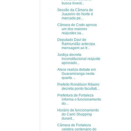
busca invest...
Sessão da Câmara de
Juazeiro do Norte é
marcada pe...
Câmara do Crato aprova
um dos maiores
reajustes sa...
Deputado Davi de
Raimundão antecipa
mensagem ao tr...
Justiça decreta
inconstitucional reajuste
aprovado...
Alece realiza debate em
Guaramiranga nesta
quarta ...
Prefeito Rondilson Ribeiro
decreta ponto facultati...
Prefeitura de Fortaleza
informa o funcionamento
do...
Horário de funcionamento
do Cariri Shopping
durant...
Câmara de Fortaleza
celebra centenário do