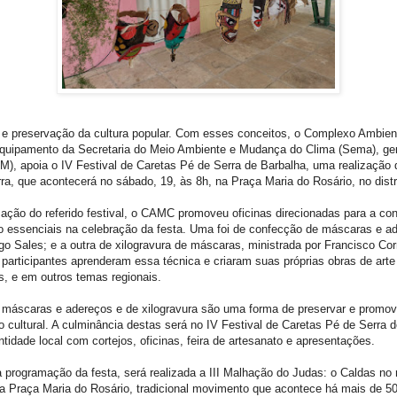
e, e preservação da cultura popular. Com esses conceitos, o Complexo Ambien
uipamento da Secretaria do Meio Ambiente e Mudança do Clima (Sema), gerid
M), apoia o IV Festival de Caretas Pé de Serra de Barbalha, uma realização d
ra, que acontecerá no sábado, 19, às 8h, na Praça Maria do Rosário, no distr
ação do referido festival, o CAMC promoveu oficinas direcionadas para a co
 essenciais na celebração da festa. Uma foi de confecção de máscaras e a
go Sales; e a outra de xilogravura de máscaras, ministrada por Francisco Cor
 participantes aprenderam essa técnica e criaram suas próprias obras de arte
s, e em outros temas regionais.
 máscaras e adereços e de xilogravura são uma forma de preservar e promov
o cultural. A culminância destas será no IV Festival de Caretas Pé de Serra 
dentidade local com cortejos, oficinas, feira de artesanato e apresentações.
programação da festa, será realizada a III Malhação do Judas: o Caldas no r
 na Praça Maria do Rosário, tradicional movimento que acontece há mais de 50