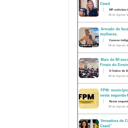
Ceará
MP solicitou
08 de Agosto d
Armado de faca
mulheres.
Causou indig
08 de Agosto d
Mais de 80 esco
Finais do Ensi
O Índice de 
08 de Agosto d
FPM: município
nesta segunda-fe
Nesta segunda
08 de Agosto d
Vereadora de Cu
Ceará"