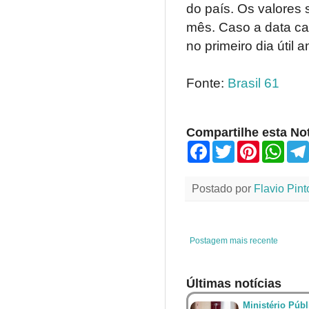
do país. Os valores 
mês. Caso a data ca
no primeiro dia útil an
Fonte:
Brasil 61
Compartilhe esta Not
F
T
P
W
a
w
i
h
c
i
n
a
e
t
t
t
Postado por
Flavio Pint
b
t
e
s
o
e
r
A
o
r
e
p
k
s
p
t
Postagem mais recente
Últimas notícias
Ministério Públ