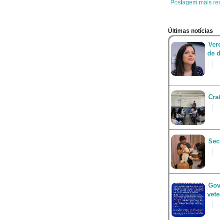
Postagem mais re
Últimas notícias
Ver
de d
Cra
Sec
Gov
vet