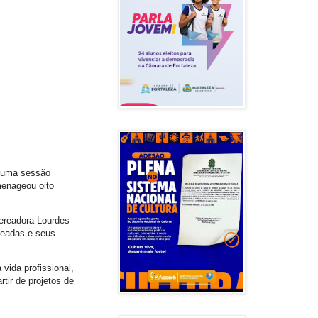
, uma sessão
menageou oito
vereadora Lourdes
geadas e seus
ida profissional,
tir de projetos de