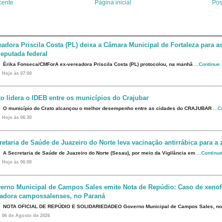
t
cente
Página inicial
Pos
eadora Priscila Costa (PL) deixa a Câmara Municipal de Fortaleza para 
eputada federal
Érika Fonseca/CMForA ex-vereadora Priscila Costa (PL) protocolou, na manhã
...Continue
Hoje às 07:00
to lidera o IDEB entre os municípios do Crajubar
O município do Crato alcançou o melhor desempenho entre as cidades do CRAJUBAR
...
Hoje às 06:30
retaria de Saúde de Juazeiro do Norte leva vacinação antirrábica para a 
A Secretaria de Saúde de Juazeiro do Norte (Sesau), por meio da Vigilância em
...Continu
Hoje às 06:00
erno Municipal de Campos Sales emite Nota de Repúdio: Caso de xenof
eadora campossalenses, no Paraná
NOTA OFICIAL DE REPÚDIO E SOLIDARIEDADEO Governo Municipal de Campos Sales, n
06 de Agosto de 2026