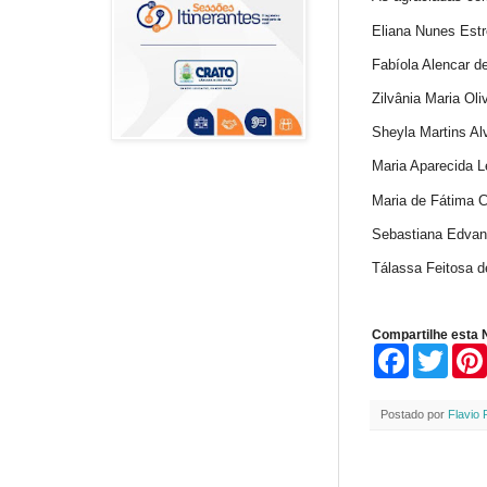
Eliana Nunes Est
Fabíola Alencar d
Zilvânia Maria Ol
Sheyla Martins Al
Maria Aparecida 
Maria de Fátima 
Sebastiana Edvan
Tálassa Feitosa de
Compartilhe esta N
F
T
a
w
c
i
e
t
Postado por
Flavio 
b
t
o
e
o
r
k