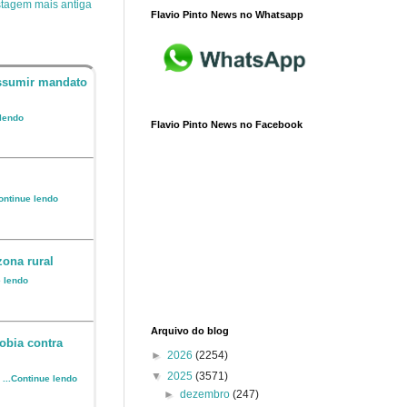
tagem mais antiga
Flavio Pinto News no Whatsapp
assumir mandato
 lendo
Flavio Pinto News no Facebook
Continue lendo
zona rural
e lendo
Arquivo do blog
obia contra
►
2026
(2254)
▼
2025
(3571)
o
...Continue lendo
►
dezembro
(247)