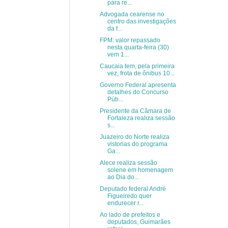
para re...
Advogada cearense no
centro das investigações
da f...
FPM: valor repassado
nesta quarta-feira (30)
vem 1...
Caucaia tem, pela primeira
vez, frota de ônibus 10...
Governo Federal apresenta
detalhes do Concurso
Púb...
Presidente da Câmara de
Fortaleza realiza sessão
s...
Juazeiro do Norte realiza
vistorias do programa
Ga...
Alece realiza sessão
solene em homenagem
ao Dia do...
Deputado federal André
Figueiredo quer
endurecer r...
Ao lado de prefeitos e
deputados, Guimarães