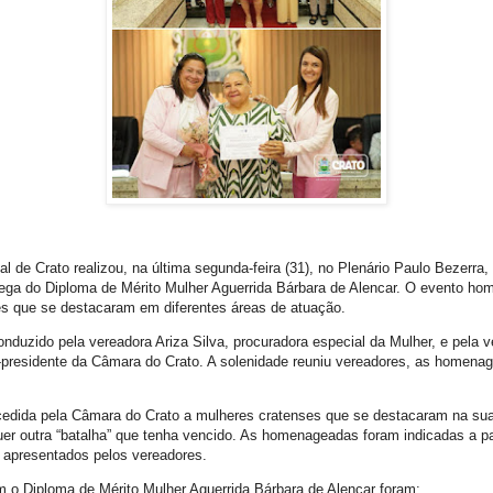
l de Crato realizou, na última segunda-feira (31), no Plenário Paulo Bezerra
rega do Diploma de Mérito Mulher Aguerrida Bárbara de Alencar. O evento ho
s que se destacaram em diferentes áreas de atuação.
onduzido pela vereadora Ariza Silva, procuradora especial da Mulher, e pela 
e-presidente da Câmara do Crato. A solenidade reuniu vereadores, as homena
dida pela Câmara do Crato a mulheres cratenses que se destacaram na sua v
uer outra “batalha” que tenha vencido. As homenageadas foram indicadas a par
o apresentados pelos vereadores.
 o Diploma de Mérito Mulher Aguerrida Bárbara de Alencar foram: