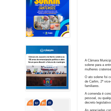
A Câmara Municipa
solene para a ent
mulheres cratense
O ato solene foi c
de Carlim, 2ª vic
familiares.
A comenda é conce
pessoal, ou qualq
decreto legislativ
As agraciadas com