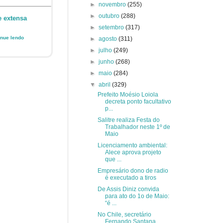
►
novembro
(255)
►
outubro
(288)
e extensa
►
setembro
(317)
inue lendo
►
agosto
(311)
►
julho
(249)
►
junho
(268)
►
maio
(284)
▼
abril
(329)
Prefeito Moésio Loiola
decreta ponto facultativo
p...
Salitre realiza Festa do
Trabalhador neste 1º de
Maio
Licenciamento ambiental:
Alece aprova projeto
que ...
Empresário dono de radio
é executado a tiros
De Assis Diniz convida
para ato do 1o de Maio:
“é ...
No Chile, secretário
Fernando Santana