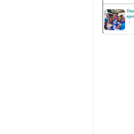
Dep
agen