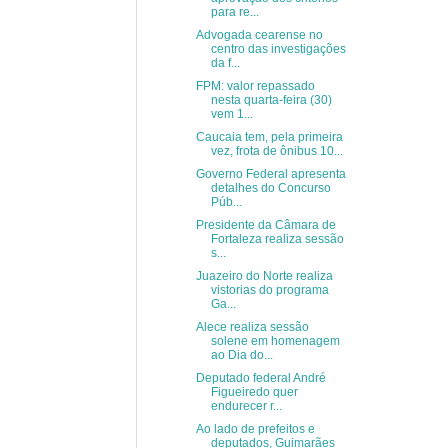
para re...
Advogada cearense no
centro das investigações
da f...
FPM: valor repassado
nesta quarta-feira (30)
vem 1...
Caucaia tem, pela primeira
vez, frota de ônibus 10...
Governo Federal apresenta
detalhes do Concurso
Púb...
Presidente da Câmara de
Fortaleza realiza sessão
s...
Juazeiro do Norte realiza
vistorias do programa
Ga...
Alece realiza sessão
solene em homenagem
ao Dia do...
Deputado federal André
Figueiredo quer
endurecer r...
Ao lado de prefeitos e
deputados, Guimarães