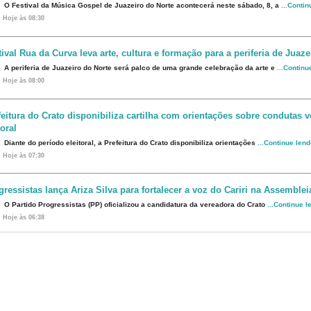
O Festival da Música Gospel de Juazeiro do Norte acontecerá neste sábado, 8, a
...Conti
Hoje às 08:30
tival Rua da Curva leva arte, cultura e formação para a periferia de Juaze
A periferia de Juazeiro do Norte será palco de uma grande celebração da arte e
...Continu
Hoje às 08:00
feitura do Crato disponibiliza cartilha com orientações sobre condutas
toral
Diante do período eleitoral, a Prefeitura do Crato disponibiliza orientações
...Continue len
Hoje às 07:30
gressistas lança Ariza Silva para fortalecer a voz do Cariri na Assemblei
O Partido Progressistas (PP) oficializou a candidatura da vereadora do Crato
...Continue l
Hoje às 06:38