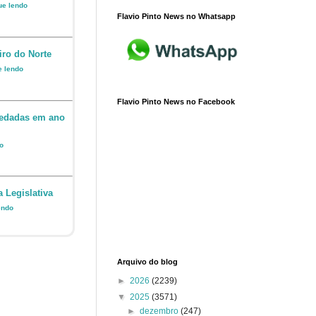
nue lendo
Flavio Pinto News no Whatsapp
iro do Norte
e lendo
Flavio Pinto News no Facebook
 vedadas em ano
do
a Legislativa
endo
Arquivo do blog
►
2026
(2239)
▼
2025
(3571)
►
dezembro
(247)