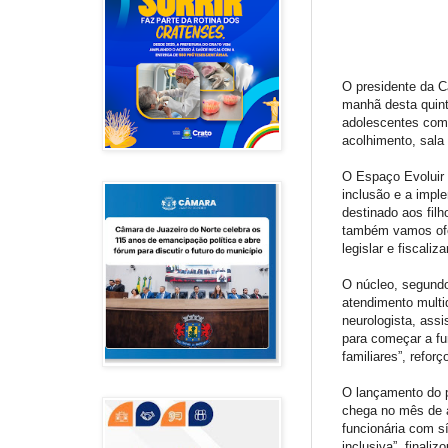
O presidente da C
manhã desta quint
adolescentes com 
acolhimento, sala 
O Espaço Evoluir 
inclusão e a impl
destinado aos filh
também vamos ofer
legislar e fiscali
O núcleo, segundo
atendimento multid
neurologista, assi
para começar a fu
familiares”, reforç
O lançamento do p
chega no mês de a
funcionária com s
inclusiva”, finalizo