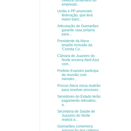
celebra centenário do
empresár...
União e PP anunciam
federação, que terá
maior banc...
Articulação de Guimarães
garante casa própria
para...
Presidente da Alece
propõe inclusão da
'Corrida Co...
Câmara de Juazeiro do
Norte encerra Abril Azul
com...
Prefeito Evandro participa
de reunião com
ministro...
Procon Alece inicia mutirão
para resolver processo...
Servidores do Estado terão
pagamento retroativo,
a...
Secretaria de Saúde de
Juazeiro do Norte
realiza a...
Guimarães comemora
aprovação dos critérios