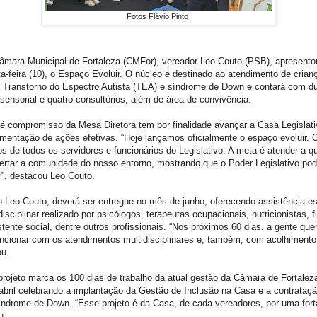
Fotos Flávio Pinto
âmara Municipal de Fortaleza (CMFor), vereador Leo Couto (PSB), apresentou
a-feira (10), o Espaço Evoluir. O núcleo é destinado ao atendimento de crian
Transtorno do Espectro Autista (TEA) e síndrome de Down e contará com d
sensorial e quatro consultórios, além de área de convivência.
é compromisso da Mesa Diretora tem por finalidade avançar a Casa Legislativ
ementação de ações efetivas. “Hoje lançamos oficialmente o espaço evoluir. O
os de todos os servidores e funcionários do Legislativo. A meta é atender a 
tar a comunidade do nosso entorno, mostrando que o Poder Legislativo pod
zar”, destacou Leo Couto.
 Leo Couto, deverá ser entregue no mês de junho, oferecendo assistência e
isciplinar realizado por psicólogos, terapeutas ocupacionais, nutricionistas, f
stente social, dentre outros profissionais. “Nos próximos 60 dias, a gente quer
ncionar com os atendimentos multidisciplinares e, também, com acolhimento
ou.
rojeto marca os 100 dias de trabalho da atual gestão da Câmara de Fortaleza
bril celebrando a implantação da Gestão de Inclusão na Casa e a contrataçã
índrome de Down. “Esse projeto é da Casa, de cada vereadores, por uma fort
u.