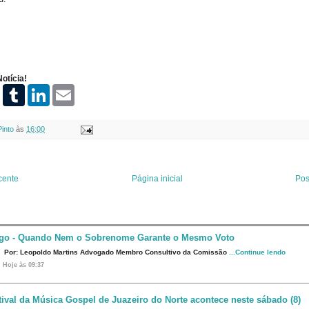
otícia!
P
T
L
E
i
u
i
m
n
m
n
a
t
b
k
i
Pinto
às
16:00
e
l
e
l
r
r
d
e
I
s
n
t
cente
Página inicial
Pos
igo - Quando Nem o Sobrenome Garante o Mesmo Voto
Por: Leopoldo Martins Advogado Membro Consultivo da Comissão
...Continue lendo
Hoje às 09:37
tival da Música Gospel de Juazeiro do Norte acontece neste sábado (8)