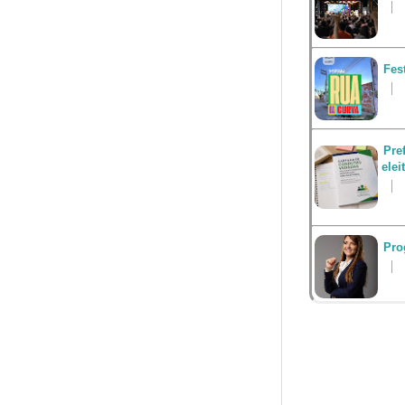
Fes
Pre
elei
Pro