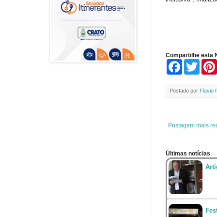
Compartilhe esta N
F
T
a
w
c
i
e
t
Postado por
Flavio 
b
t
o
e
o
r
k
Postagem mais re
Últimas notícias
Art
Fes