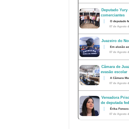
Deputado Yury 
comerciantes
O deputado fe
07 de Agosto d
Juazeiro do Nor
Em alusão ao
07 de Agosto d
Câmara de Juaz
evasão escolar
A Câmara Muni
07 de Agosto d
Vereadora Pris
de deputada fed
Érika Fonsec
07 de Agosto d