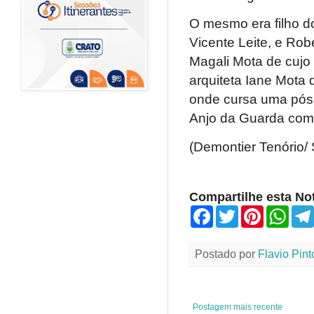
O mesmo era filho d
Vicente Leite, e Rob
Magali Mota de cujo 
arquiteta Iane Mota
onde cursa uma pós-
Anjo da Guarda com s
(Demontier Tenório/ 
Compartilhe esta Not
F
T
P
W
a
w
i
h
c
i
n
a
e
t
t
t
Postado por
Flavio Pint
b
t
e
s
o
e
r
A
o
r
e
p
k
s
p
t
Postagem mais recente