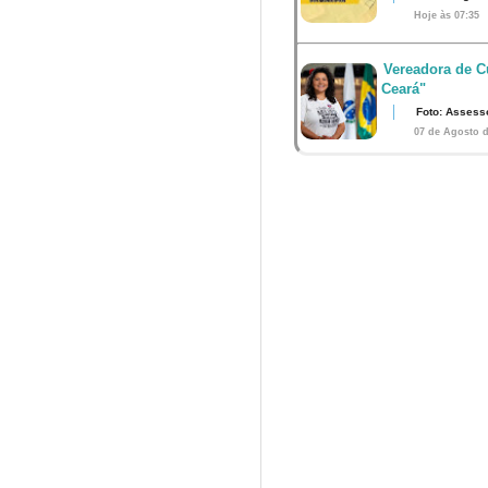
Hoje às 07:35
Vereadora de Cu
Ceará"
Foto: Assess
07 de Agosto d