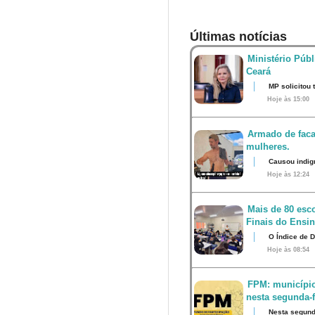
Últimas notícias
Ministério Públ
Ceará
MP solicitou
Hoje às 15:00
Armado de faca
mulheres.
Causou indig
Hoje às 12:24
Mais de 80 esco
Finais do Ensi
O Índice de 
Hoje às 08:54
FPM: município
nesta segunda-fe
Nesta segunda