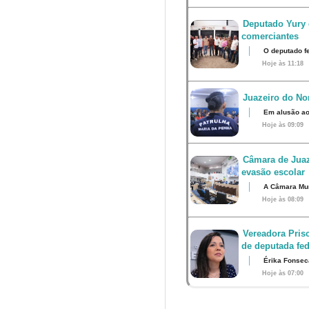
Deputado Yury 
comerciantes
O deputado fe
Hoje às 11:18
Juazeiro do Nor
Em alusão ao
Hoje às 09:09
Câmara de Juaz
evasão escolar
A Câmara Muni
Hoje às 08:09
Vereadora Pris
de deputada fed
Érika Fonsec
Hoje às 07:00