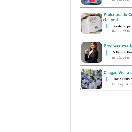
Prefeitura do 
eleitoral
Diante do per
Hoje às 07:30
Progressistas l
O Partido Pro
Hoje às 06:38
Chagas Vieira 
Flavio Pinto 
05 de Agosto d