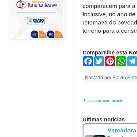
comparecem para a t
Inclusive, no ano d
retornava do povoad
terreno para a const
Compartilhe esta Not
F
T
P
W
a
w
i
h
c
i
n
a
e
t
t
t
Postado por
Flavio Pint
b
t
e
s
o
e
r
A
o
r
e
p
k
s
p
t
Postagem mais recente
Últimas notícias
Vereadora 