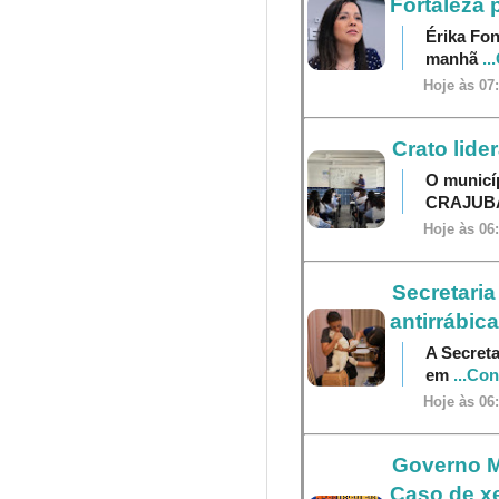
Fortaleza 
Érika Fon
manhã
..
Hoje às 07
Crato lide
O municí
CRAJU
Hoje às 06
Secretaria
antirrábica
A Secreta
em
...Co
Hoje às 06
Governo M
Caso de x