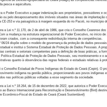
da pesca e aquicultura.
iza o Poder Executivo a pagar indenização aos proprietários, possuidores e o
ão ou pelo desapossamento dos imóveis situados nas áreas de implantação d
a CE-253 e via paisagística à margem esquerda do rio Pacoti, no município d
era a Lei n.º 11.170, de 2 de abril de 1986, que cria o Conselho Cearense dos 
m a mudança na estrutura organizacional do Poder Executivo, no início de
foram criados, com a consequente redistribuição interna de competências.
n.º 06/24 dispõe sobre o modelo de governança da proteção de dados pessoais
stadual e institui o Sistema Estadual de Proteção de Dados Pessoais. A pro
ias centrais e setoriais competentes para a definição de boas práticas, a for
 Política Estadual de Proteção de Dados Pessoais, seu monitoramento e o
trativas quanto à observância das regras federais e estaduais relativas à pr
tui o Conselho Estadual de Povos Indígenas do Estado do Ceará (Cepin). O pro
movimento indígena na gestão pública, proporcionando aos povos indígenas ela
zados nas políticas públicas voltadas a esse segmento da sociedade.
era a Lei n.º 18.264, de 15 de dezembro de 2022, que autoriza o Poder Execut
to ao Banco Internacional para Reconstrução e Desenvolvimento (Bird) desti
de Econômico-Fiscal do Estado do Ceará (Ceará Sustentável)