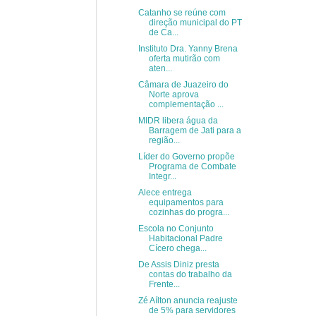
Catanho se reúne com
direção municipal do PT
de Ca...
Instituto Dra. Yanny Brena
oferta mutirão com
aten...
Câmara de Juazeiro do
Norte aprova
complementação ...
MIDR libera água da
Barragem de Jati para a
região...
Líder do Governo propõe
Programa de Combate
Integr...
Alece entrega
equipamentos para
cozinhas do progra...
Escola no Conjunto
Habitacional Padre
Cícero chega...
De Assis Diniz presta
contas do trabalho da
Frente...
Zé Aílton anuncia reajuste
de 5% para servidores