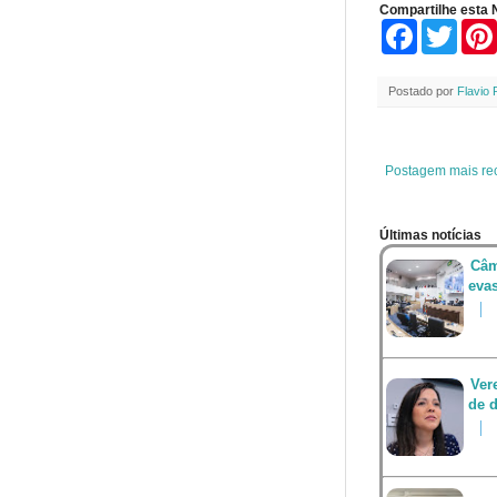
Compartilhe esta N
F
T
a
w
c
i
e
t
Postado por
Flavio 
b
t
o
e
o
r
k
Postagem mais re
Últimas notícias
Câm
eva
Ver
de d