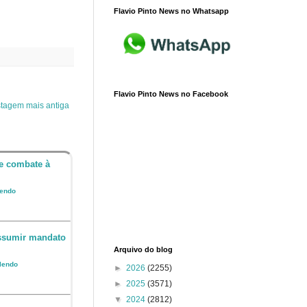
Flavio Pinto News no Whatsapp
Flavio Pinto News no Facebook
tagem mais antiga
e combate à
lendo
assumir mandato
Arquivo do blog
 lendo
►
2026
(2255)
►
2025
(3571)
▼
2024
(2812)