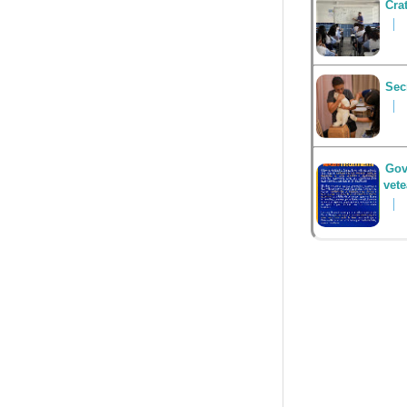
Cra
Sec
Gov
vet