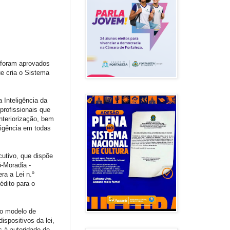
, foram aprovados
ue cria o Sistema
 Inteligência da
profissionais que
teriorização, bem
ligência em todas
cutivo, que dispõe
-Moradia -
ra a Lei n.º
édito para o
 o modelo de
ispositivos da lei,
s à autoridade de