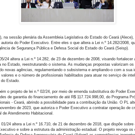
15), na sessão plenária da Assembleia Legislativa do Estado do Ceará (Alece)
de autoria do Poder Executivo. Entre eles o que altera a Lei n.º 14.282/2008, q
igência de Segurança Pública e Defesa Social do Estado do Ceará (Seisp).
05/24 altera a Lei n.º 14.282, de 23 de dezembro de 2008, visando fortalecer a
 no Estado, reestruturando o sistema. As mudanças propostas valorizam os 
o novas agências, regulamentando o subsistema e ampliando-o com a sua in
alores e o número de profissionais habilitados para atuar no serviço de inte
s do Estado.
ém o projeto de lei n.º 02/24, por meio de emenda substitutiva do Poder Exe
des de garantia do financiamento de até R$ 117.724.998,00, do Programa Pró
onais - Ceará, abrindo a possibilidade para a contribuição da União. O PL alte
novembro de 2023, que autoriza o Poder Executivo a contratar operação de cr
l de Atendimento Habitacional.
º 01/24 altera a Lei n.º 16.710, de 21 de dezembro de 2018, que dispõe sobre
ecutivo e sobre a estrutura da administração estadual. O projeto revoga os d
 Agência de Defesa Agropecuária do Ceará (Adagri) as competências inerente