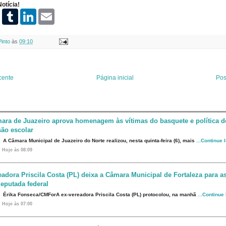
otícia!
P
T
L
E
i
u
i
m
n
m
n
a
t
b
k
i
Pinto
às
09:10
e
l
e
l
r
r
d
e
I
s
n
t
cente
Página inicial
Pos
ara de Juazeiro aprova homenagem às vítimas do basquete e política d
são escolar
A Câmara Municipal de Juazeiro do Norte realizou, nesta quinta-feira (6), mais
...Continue 
Hoje às 08:09
eadora Priscila Costa (PL) deixa a Câmara Municipal de Fortaleza para 
eputada federal
Érika Fonseca/CMForA ex-vereadora Priscila Costa (PL) protocolou, na manhã
...Continue
Hoje às 07:00