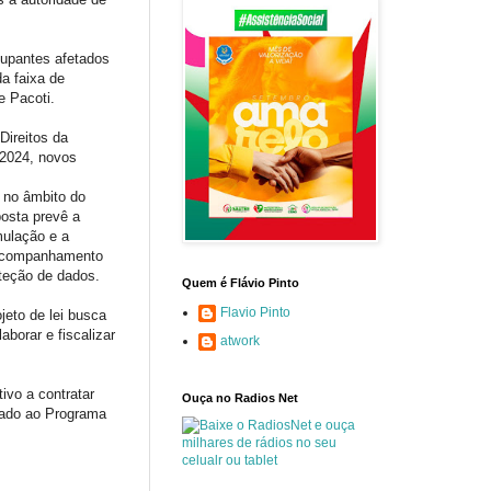
cupantes afetados
a faixa de
e Pacoti.
Direitos da
 2024, novos
 no âmbito do
posta prevê a
mulação e a
 acompanhamento
oteção de dados.
Quem é Flávio Pinto
Flavio Pinto
jeto de lei busca
borar e fiscalizar
atwork
ivo a contratar
Ouça no Radios Net
nado ao Programa