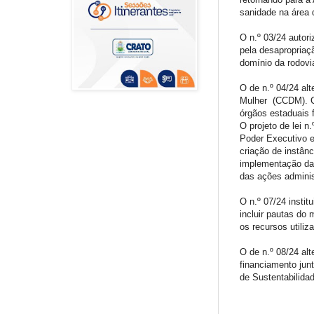
sanidade na área 
O n.º 03/24 autor
pela desapropriaç
domínio da rodovi
O de n.º 04/24 alt
Mulher (CCDM). Co
órgãos estaduais 
O projeto de lei 
Poder Executivo e
criação de instânc
implementação da
das ações adminis
O n.º 07/24 insti
incluir pautas do 
os recursos utili
O de n.º 08/24 alt
financiamento jun
de Sustentabilida