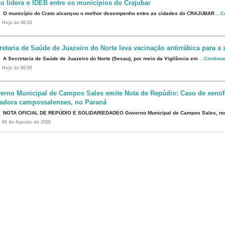
to lidera o IDEB entre os municípios do Crajubar
O município do Crato alcançou o melhor desempenho entre as cidades do CRAJUBAR
...
Hoje às 06:30
retaria de Saúde de Juazeiro do Norte leva vacinação antirrábica para a 
A Secretaria de Saúde de Juazeiro do Norte (Sesau), por meio da Vigilância em
...Continu
Hoje às 06:00
erno Municipal de Campos Sales emite Nota de Repúdio: Caso de xenof
eadora campossalenses, no Paraná
NOTA OFICIAL DE REPÚDIO E SOLIDARIEDADEO Governo Municipal de Campos Sales, n
06 de Agosto de 2026