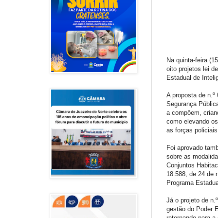
Na quinta-feira (
oito projetos lei 
Estadual de Intel
A proposta de n.º 
Segurança Pública
a compõem, criand
como elevando os v
as forças policiai
Foi aprovado tamb
sobre as modalida
Conjuntos Habitaci
18.588, de 24 de 
Programa Estadua
Já o projeto de n.
gestão do Poder Ex
retornando para a