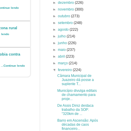
►
dezembro
(226)
Continue lendo
►
novembro
(300)
►
outubro
(273)
►
setembro
(248)
zona rural
►
agosto
(222)
e lendo
►
julho
(214)
►
junho
(226)
►
maio
(237)
obia contra
►
abril
(223)
►
março
(214)
o
...Continue lendo
▼
fevereiro
(224)
Câmara Municipal de
Juazeiro dá posse a
suplente T...
Município divulga editais
de chamamento para
proje...
De Assis Diniz destaca
trabalho da SOP:
“320km de ...
Barro em Ascensão: Após
décadas de caos
financeiro...