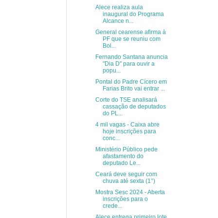
Alece realiza aula
inaugural do Programa
Alcance n...
General cearense afirma à
PF que se reuniu com
Bol...
Fernando Santana anuncia
"Dia D" para ouvir a
popu...
Pontal do Padre Cícero em
Farias Brito vai entrar ...
Corte do TSE analisará
cassação de deputados
do PL...
4 mil vagas - Caixa abre
hoje inscrições para
conc...
Ministério Público pede
afastamento do
deputado Le...
Ceará deve seguir com
chuva até sexta (1°)
Mostra Sesc 2024 - Aberta
inscrições para o
crede...
Alece entrega primeiro lote