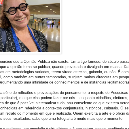
ourdieu que a Opinião Pública não existe. Em artigo famoso, do século pass
 que a opinião torna-se pública, quando provocada e divulgada em massa. Da
as em metodologias variadas, terem virado estrelas, guiando, ou não. É co
al, como também em outras temporadas, surgirem muitos ditadores em pesqu
, argumentando uma infinidade de conhecimentos e de instâncias legitimadora
ma série de reflexões e provocações de pensamento, a respeito de Pesquis
rticular), e o que elas podem fazer por nós – enquanto cidadãos, eleitores, 
ica de que é possível sistematizar tudo, sou consciente de que existem verd
conhecidas em referência a contextos conjunturais, históricos, culturais. O 
um retrato do momento em que é realizada. Quem exercita a arte e o ofício da
 seus resultados, sabe que uma fotografia é muito mais que o momento.
 a realidade, em oposição à virtualidade e à conjectura, pedem prudência e