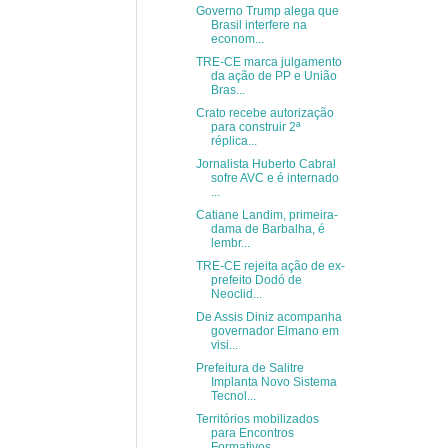
Governo Trump alega que
Brasil interfere na
econom...
TRE-CE marca julgamento
da ação de PP e União
Bras...
Crato recebe autorização
para construir 2ª
réplica...
Jornalista Huberto Cabral
sofre AVC e é internado
...
Catiane Landim, primeira-
dama de Barbalha, é
lembr...
TRE-CE rejeita ação de ex-
prefeito Dodó de
Neoclid...
De Assis Diniz acompanha
governador Elmano em
visi...
Prefeitura de Salitre
Implanta Novo Sistema
Tecnol...
Territórios mobilizados
para Encontros
Formativos ...