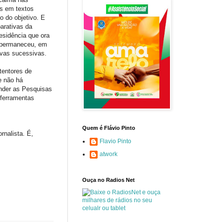
as em textos
o do objetivo. E
arativas da
esidência que ora
e permaneceu, em
ivas sucessivas.
tentores de
e não há
ender as Pesquisas
 ferramentas
Quem é Flávio Pinto
ornalista. É,
Flavio Pinto
atwork
Ouça no Radios Net