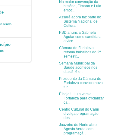
Na maior convenção da
história, Elmano e Lula
emoc...
de
Assaré agora faz parte do
Sistema Nacional de
ue lendo
Cultura
PSD anuncia Gabriela
Aguiar como candidata
a vice ...
icípio
Câmara de Fortaleza
ndo
retoma trabalhos do 2º
semestr...
Semana Municipal da
Saúde acontece nos
dias 5, 6 e...
Presidente da Câmara de
Fortaleza convoca nova
tur...
É hoje! - Lula vem a
Fortaleza para oficializar
ca...
Centro Cultural do Cariri
divulga programação
dest...
Juazeiro do Norte abre
Agosto Verde com
programaçã...