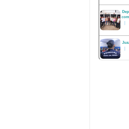
Dep
com
Jua