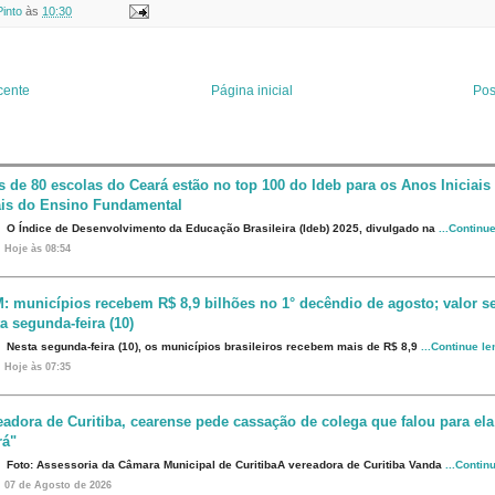
t
b
k
i
Pinto
às
10:30
e
l
e
l
r
r
d
e
I
s
n
t
cente
Página inicial
Pos
s de 80 escolas do Ceará estão no top 100 do Ideb para os Anos Iniciais
ais do Ensino Fundamental
O Índice de Desenvolvimento da Educação Brasileira (Ideb) 2025, divulgado na
...Continu
Hoje às 08:54
: municípios recebem R$ 8,9 bilhões no 1° decêndio de agosto; valor s
a segunda-feira (10)
Nesta segunda-feira (10), os municípios brasileiros recebem mais de R$ 8,9
...Continue l
Hoje às 07:35
eadora de Curitiba, cearense pede cassação de colega que falou para ela
rá"
Foto: Assessoria da Câmara Municipal de CuritibaA vereadora de Curitiba Vanda
...Contin
07 de Agosto de 2026