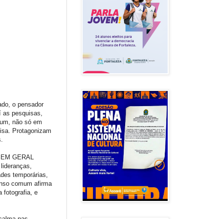
ado, o pensador
í as pesquisas,
mum, não só em
isa. Protagonizam
s.
as EM GERAL
lideranças,
ades temporárias,
senso comum afirma
 fotografia, e
 calma nas