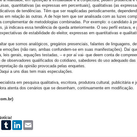
isas, quantitativas (as expressas em percentuais), qualitativas (as express
indicativos de tendências. Têm que ser reaplicadas periodicamente, dependend
s em relação às outras. A de hoje tem que ser analisada com as luzes comp
tura complementar de metodologias combinadas. Por exemplo: o candidato à pr
is, já indicava essa tendência de queda anteriormente. O seu perfil estava, 
xpectativas de estabilidade do eleitor, expressas em quantitativas e qualitat
ltar que somos analógicos, gregários presenciais, falantes de linguagens, de
 de emoções (não raro, ambas confundem-se em suas manifestações). Daí qu
ma, leis gerais, equações testadas, – e por aí vai- que deem conta de compre
 de observadores qualificados do cotidiano, sabedores do uso adequado das
terpretação da opinião provocada pelas enquetes.
Daqui a uns dias tem mais especulações.
cialista em pesquisa qualitativa, escritora, produtora cultural, publicitária e j
ora atenta dos cenários que se desenham, continuamente em modificação.
com.br)
otícia!
P
T
L
E
i
u
i
m
n
m
n
a