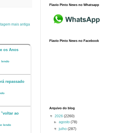
Flavio Pinto News no Whatsapp
tagem mais antiga
Flavio Pinto News no Facebook
 e os Anos
e lendo
erá repassado
endo
Arquivo do blog
 "voltar ao
▼
2026
(2260)
►
agosto
(78)
ue lendo
▼
julho
(287)