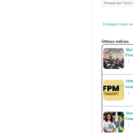
e
t
Postado por
Flavio 
b
t
o
e
o
r
k
Postagem mais re
Últimas notícias
Mai
Fin
FPM
nest
Ver
Cea