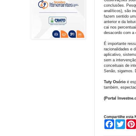
conclusões. Pesqu
analíticos), são 
fazem sentido uma
anterior e da lei
cai nos percentua
desacordo com a e
É importante ressa
racionalidades e
aplicativo, siste
sem a intervenção
conceituais de in
Senão, sigamos. 
Tuty Osório
é espe
também, espectad
(Portal Investne.
Compartilhe esta N
F
T
a
w
c
i