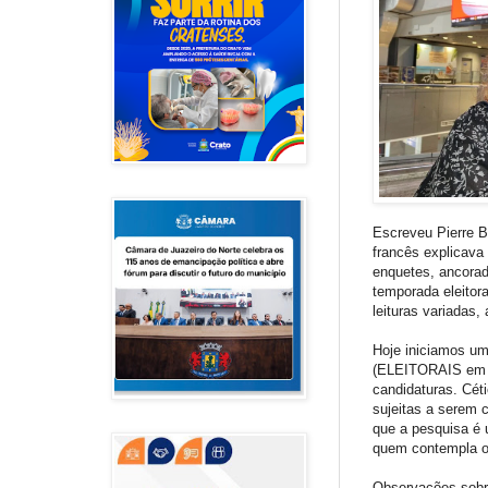
Escreveu Pierre B
francês explicava
enquetes, ancorad
temporada eleitor
leituras variadas
Hoje iniciamos u
(ELEITORAIS em pa
candidaturas. Cét
sujeitas a serem 
que a pesquisa é 
quem contempla os
Observações sobre