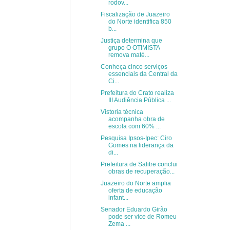
rodov...
Fiscalização de Juazeiro
do Norte identifica 850
b...
Justiça determina que
grupo O OTIMISTA
remova maté...
Conheça cinco serviços
essenciais da Central da
Ci...
Prefeitura do Crato realiza
III Audiência Pública ...
Vistoria técnica
acompanha obra de
escola com 60% ...
Pesquisa Ipsos-Ipec: Ciro
Gomes na liderança da
di...
Prefeitura de Salitre conclui
obras de recuperação...
Juazeiro do Norte amplia
oferta de educação
infant...
Senador Eduardo Girão
pode ser vice de Romeu
Zema ...