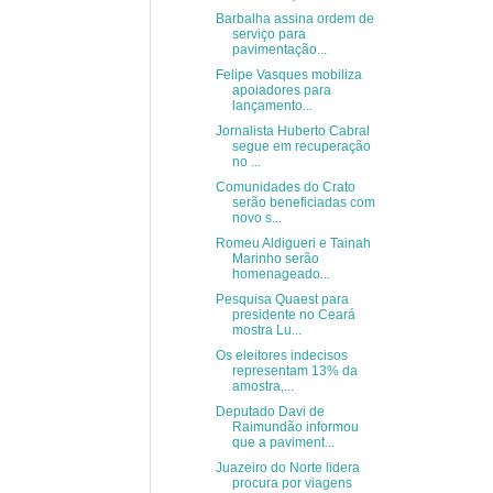
Barbalha assina ordem de
serviço para
pavimentação...
Felipe Vasques mobiliza
apoiadores para
lançamento...
Jornalista Huberto Cabral
segue em recuperação
no ...
Comunidades do Crato
serão beneficiadas com
novo s...
Romeu Aldigueri e Tainah
Marinho serão
homenageado...
Pesquisa Quaest para
presidente no Ceará
mostra Lu...
Os eleitores indecisos
representam 13% da
amostra,...
Deputado Davi de
Raimundão informou
que a paviment...
Juazeiro do Norte lidera
procura por viagens