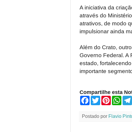
A iniciativa da cria
através do Ministéri
atrativos, de modo q
impulsionar ainda ma
Além do Crato, outr
Governo Federal. A 
estado, fortalecendo
importante segment
Compartilhe esta Not
F
T
P
W
a
w
i
h
c
i
n
a
e
t
t
t
Postado por
Flavio Pint
b
t
e
s
o
e
r
A
o
r
e
p
k
s
p