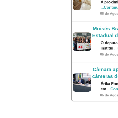
A proximi
...Contin
06 de Agos
Moisés Br
Estadual 
O deputa
institui
..
06 de Agos
Câmara ap
câmeras do
Érika Fon
em
...Co
06 de Agos