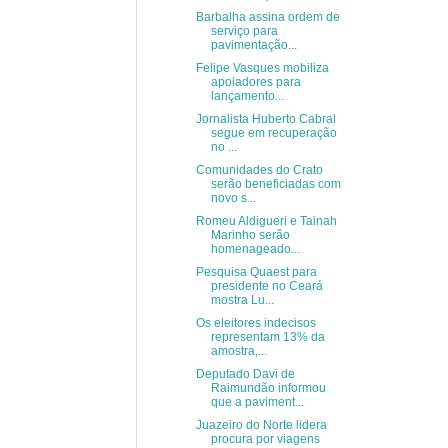
Barbalha assina ordem de
serviço para
pavimentação...
Felipe Vasques mobiliza
apoiadores para
lançamento...
Jornalista Huberto Cabral
segue em recuperação
no ...
Comunidades do Crato
serão beneficiadas com
novo s...
Romeu Aldigueri e Tainah
Marinho serão
homenageado...
Pesquisa Quaest para
presidente no Ceará
mostra Lu...
Os eleitores indecisos
representam 13% da
amostra,...
Deputado Davi de
Raimundão informou
que a paviment...
Juazeiro do Norte lidera
procura por viagens