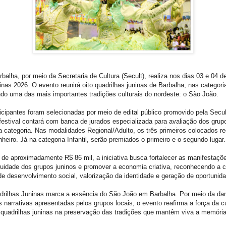
rbalha, por meio da Secretaria de Cultura (Secult), realiza nos dias 03 e 04 de
nas 2026. O evento reunirá oito quadrilhas juninas de Barbalha, nas categori
ando uma das mais importantes tradições culturais do nordeste: o São João.
ticipantes foram selecionadas por meio de edital público promovido pela Secu
festival contará com banca de jurados especializada para avaliação dos grup
 categoria. Nas modalidades Regional/Adulto, os três primeiros colocados r
eiro. Já na categoria Infantil, serão premiados o primeiro e o segundo lugar.
de aproximadamente R$ 86 mil, a iniciativa busca fortalecer as manifestações
inuidade dos grupos juninos e promover a economia criativa, reconhecendo a c
e desenvolvimento social, valorização da identidade e geração de oportunid
drilhas Juninas marca a essência do São João em Barbalha. Por meio da da
s narrativas apresentadas pelos grupos locais, o evento reafirma a força da cu
quadrilhas juninas na preservação das tradições que mantêm viva a memória 