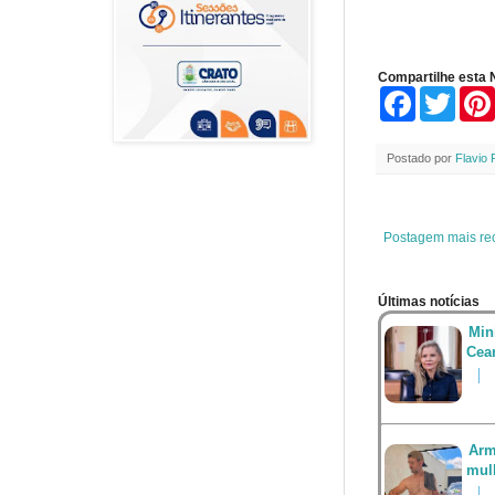
Compartilhe esta N
F
T
a
w
c
i
e
t
Postado por
Flavio 
b
t
o
e
o
r
k
Postagem mais re
Últimas notícias
Min
Cea
Arm
mul