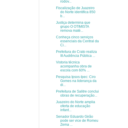
rodov...
Fiscalização de Juazeiro
do Norte identifica 850
b...
Justiça determina que
grupo O OTIMISTA
remova maté...
Conheça cinco serviços
essenciais da Central da
Ci...
Prefeitura do Crato realiza
III Audiência Pública ...
Vistoria técnica
acompanha obra de
escola com 60% ...
Pesquisa Ipsos-Ipec: Ciro
Gomes na liderança da
di...
Prefeitura de Salitre conclui
obras de recuperação...
Juazeiro do Norte amplia
oferta de educação
infant...
Senador Eduardo Girão
pode ser vice de Romeu
Zema ...