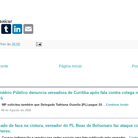
otícia!
P
T
L
E
i
u
i
m
n
m
n
a
t
b
k
i
Pinto
às
06:00
e
l
e
l
r
r
d
e
I
s
n
t
cente
Página inicial
Pos
istério Público denuncia vereadora de Curitiba após fala contra colega 
rá
MP solicitou também que Delegada Tathiana Guzella (PL) pague 20
...Continue lendo
08 de Agosto de 2026
ado de faca na cintura, vereador do PL Boaz de Bolsonaro faz ataque co
heres.
Causou indignação e repulsa nas redes sociais uma foto publicada pelo vereador
...Cont