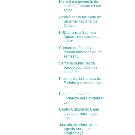
Na maior convenção da
história, Elmano e Lula
emoc...
Assaré agora faz parte do
Sistema Nacional de
Cultura
PSD anuncia Gabriela
Aguiar como candidata
a vice ...
Câmara de Fortaleza
retoma trabalhos do 2º
semestr...
Semana Municipal da
Saúde acontece nos
dias 5, 6 e...
Presidente da Câmara de
Fortaleza convoca nova
tur...
É hoje! - Lula vem a
Fortaleza para oficializar
ca...
Centro Cultural do Cariri
divulga programação
dest...
Juazeiro do Norte abre
Agosto Verde com
programaçã...