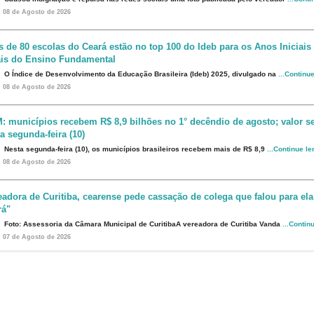
08 de Agosto de 2026
s de 80 escolas do Ceará estão no top 100 do Ideb para os Anos Iniciais
ais do Ensino Fundamental
O Índice de Desenvolvimento da Educação Brasileira (Ideb) 2025, divulgado na
...Continu
08 de Agosto de 2026
: municípios recebem R$ 8,9 bilhões no 1° decêndio de agosto; valor s
a segunda-feira (10)
Nesta segunda-feira (10), os municípios brasileiros recebem mais de R$ 8,9
...Continue l
08 de Agosto de 2026
eadora de Curitiba, cearense pede cassação de colega que falou para ela
rá"
Foto: Assessoria da Câmara Municipal de CuritibaA vereadora de Curitiba Vanda
...Contin
07 de Agosto de 2026