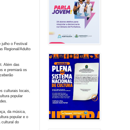
 julho o Festival
as Regional/Adulto
lt. Além das
os e premiará os
eceberão
 culturais locais,
ultura popular
ades.
nça, da música,
ltura popular e o
cultural do