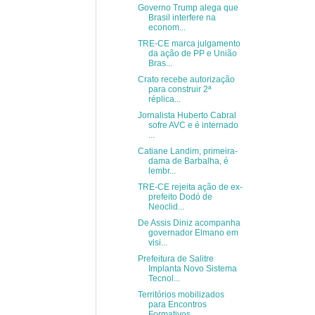
Governo Trump alega que
Brasil interfere na
econom...
TRE-CE marca julgamento
da ação de PP e União
Bras...
Crato recebe autorização
para construir 2ª
réplica...
Jornalista Huberto Cabral
sofre AVC e é internado
...
Catiane Landim, primeira-
dama de Barbalha, é
lembr...
TRE-CE rejeita ação de ex-
prefeito Dodó de
Neoclid...
De Assis Diniz acompanha
governador Elmano em
visi...
Prefeitura de Salitre
Implanta Novo Sistema
Tecnol...
Territórios mobilizados
para Encontros
Formativos ...