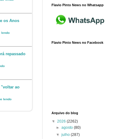
Flavio Pinto News no Whatsapp
 e os Anos
e lendo
Flavio Pinto News no Facebook
erá repassado
endo
 "voltar ao
ue lendo
Arquivo do blog
▼
2026
(2262)
►
agosto
(80)
▼
julho
(287)