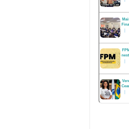
Mai
Fin
FPM
nest
Ver
Cea