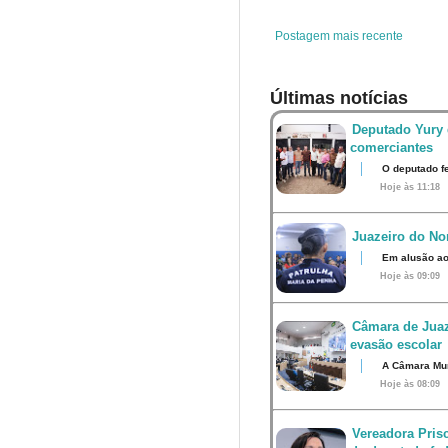
k
s
p
t
Postagem mais recente
Últimas notícias
Deputado Yury 
comerciantes
O deputado fe
Hoje às 11:18
Juazeiro do Nor
Em alusão ao
Hoje às 09:09
Câmara de Juaz
evasão escolar
A Câmara Muni
Hoje às 08:09
Vereadora Pris