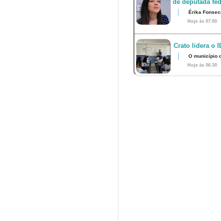
de deputada fed
Érika Fonsec
Hoje às 07:00
Crato lidera o 
O município 
Hoje às 06:30