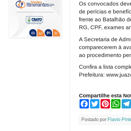
Os convocados devem
de perícias e benefí
frente ao Batalhão d
RG, CPF, exames an
A Secretaria de Admi
comparecerem à aval
ao procedimento peri
Confira a lista comp
Prefeitura: www.juaz
Compartilhe esta Not
F
T
P
W
a
w
i
h
c
i
n
a
e
t
t
t
Postado por
Flavio Pint
b
t
e
s
o
e
r
A
o
r
e
p