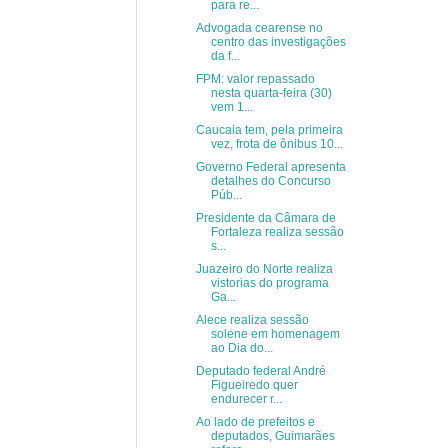
para re...
Advogada cearense no
centro das investigações
da f...
FPM: valor repassado
nesta quarta-feira (30)
vem 1...
Caucaia tem, pela primeira
vez, frota de ônibus 10...
Governo Federal apresenta
detalhes do Concurso
Púb...
Presidente da Câmara de
Fortaleza realiza sessão
s...
Juazeiro do Norte realiza
vistorias do programa
Ga...
Alece realiza sessão
solene em homenagem
ao Dia do...
Deputado federal André
Figueiredo quer
endurecer r...
Ao lado de prefeitos e
deputados, Guimarães