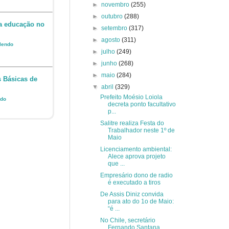
►
novembro
(255)
►
outubro
(288)
da educação no
►
setembro
(317)
►
agosto
(311)
 lendo
►
julho
(249)
►
junho
(268)
►
maio
(284)
s Básicas de
▼
abril
(329)
Prefeito Moésio Loiola
ndo
decreta ponto facultativo
p...
Salitre realiza Festa do
Trabalhador neste 1º de
Maio
Licenciamento ambiental:
Alece aprova projeto
que ...
Empresário dono de radio
é executado a tiros
De Assis Diniz convida
para ato do 1o de Maio:
“é ...
No Chile, secretário
Fernando Santana