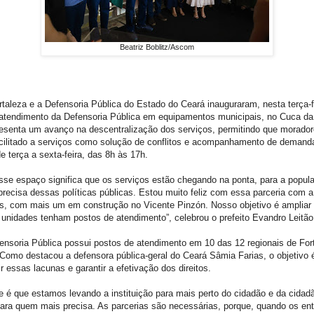
Beatriz Boblitz/Ascom
rtaleza e a Defensoria Pública do Estado do Ceará inauguraram, nesta terça-fe
 atendimento da Defensoria Pública em equipamentos municipais, no Cuca da
esenta um avanço na descentralização dos serviços, permitindo que morador
ilitado a serviços como solução de conflitos e acompanhamento de demandas
e terça a sexta-feira, das 8h às 17h.
sse espaço significa que os serviços estão chegando na ponta, para a popul
 precisa dessas políticas públicas. Estou muito feliz com essa parceria com 
, com mais um em construção no Vicente Pinzón. Nosso objetivo é ampliar 
 unidades tenham postos de atendimento”, celebrou o prefeito Evandro Leitão
ensoria Pública possui postos de atendimento em 10 das 12 regionais de Fort
 Como destacou a defensora pública-geral do Ceará Sâmia Farias, o objetivo 
ir essas lacunas e garantir a efetivação dos direitos.
e é que estamos levando a instituição para mais perto do cidadão e da cidadã
para quem mais precisa. As parcerias são necessárias, porque, quando os en