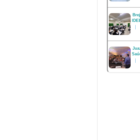
Bre
IDE
Jua
Saú