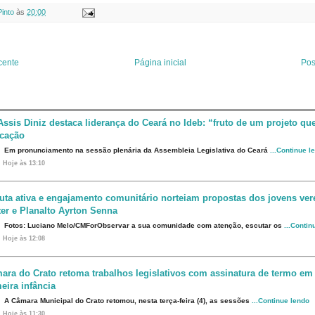
t
b
k
i
Pinto
às
20:00
e
l
e
l
r
r
d
e
I
s
n
t
cente
Página inicial
Pos
Assis Diniz destaca liderança do Ceará no Ideb: “fruto de um projeto que
cação
Em pronunciamento na sessão plenária da Assembleia Legislativa do Ceará
...Continue l
Hoje às 13:10
uta ativa e engajamento comunitário norteiam propostas dos jovens ve
er e Planalto Ayrton Senna
Fotos: Luciano Melo/CMForObservar a sua comunidade com atenção, escutar os
...Contin
Hoje às 12:08
ara do Crato retoma trabalhos legislativos com assinatura de termo em
eira infância
A Câmara Municipal do Crato retomou, nesta terça-feira (4), as sessões
...Continue lendo
Hoje às 11:30