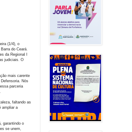
ira (1/4), o
 Barra do Ceará.
es da Regional I
 judiciais. O
ação mais carente
a Defensoria. Nós
essa parceria
.
aleza, faltando as
é ampliar a
, garantindo o
tes se unem,