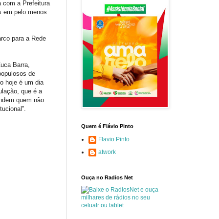
a com a Prefeitura
es em pelo menos
arco para a Rede
Cuca Barra,
populosos de
o hoje é um dia
lação, que é a
tendem quem não
ucional”.
Quem é Flávio Pinto
Flavio Pinto
atwork
Ouça no Radios Net