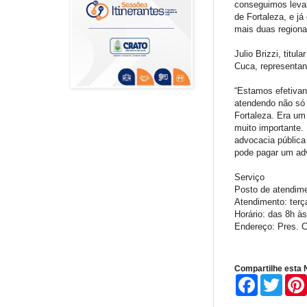
conseguimos levar
de Fortaleza, e j
mais duas regiona
Julio Brizzi, tit
Cuca, representand
“Estamos efetivan
atendendo não só
Fortaleza. Era um
muito importante.
advocacia pública
pode pagar um adv
Serviço
Posto de atendime
Atendimento: terça
Horário: das 8h à
Endereço: Pres. C
Compartilhe esta N
F
T
a
w
c
i