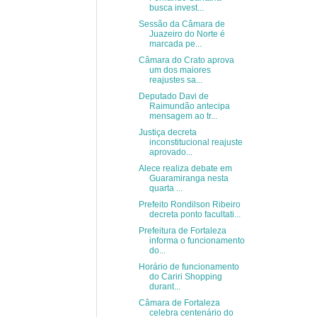
busca invest...
Sessão da Câmara de
Juazeiro do Norte é
marcada pe...
Câmara do Crato aprova
um dos maiores
reajustes sa...
Deputado Davi de
Raimundão antecipa
mensagem ao tr...
Justiça decreta
inconstitucional reajuste
aprovado...
Alece realiza debate em
Guaramiranga nesta
quarta ...
Prefeito Rondilson Ribeiro
decreta ponto facultati...
Prefeitura de Fortaleza
informa o funcionamento
do...
Horário de funcionamento
do Cariri Shopping
durant...
Câmara de Fortaleza
celebra centenário do