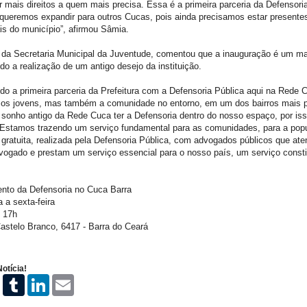
 mais direitos a quem mais precisa. Essa é a primeira parceria da Defensori
á queremos expandir para outros Cucas, pois ainda precisamos estar present
is do município”, afirmou Sâmia.
ular da Secretaria Municipal da Juventude, comentou que a inauguração é um m
o a realização de um antigo desejo da instituição.
do a primeira parceria da Prefeitura com a Defensoria Pública aqui na Rede 
 os jovens, mas também a comunidade no entorno, em um dos bairros mais 
 sonho antigo da Rede Cuca ter a Defensoria dentro do nosso espaço, por iss
 Estamos trazendo um serviço fundamental para as comunidades, para a popu
 gratuita, realizada pela Defensoria Pública, com advogados públicos que a
ogado e prestam um serviço essencial para o nosso país, um serviço constit
nto da Defensoria no Cuca Barra
 a sexta-feira
s 17h
astelo Branco, 6417 - Barra do Ceará
otícia!
P
T
L
E
i
u
i
m
n
m
n
a