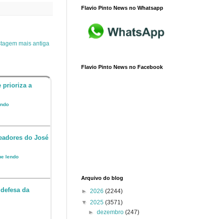
Flavio Pinto News no Whatsapp
tagem mais antiga
Flavio Pinto News no Facebook
 prioriza a
endo
readores do José
ue lendo
Arquivo do blog
 defesa da
►
2026
(2244)
▼
2025
(3571)
►
dezembro
(247)