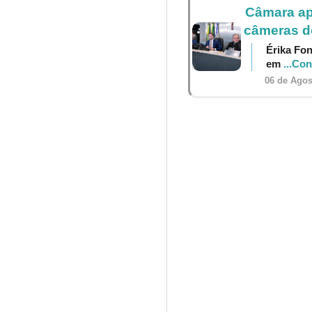
Câmara ap
câmeras do
Érika Fon
em
...Co
06 de Agos