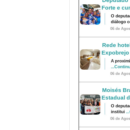
Deputado P
Forte e cu
O deputa
diálogo 
06 de Agos
Rede hotel
Expobrejo
A proximi
...Contin
06 de Agos
Moisés Br
Estadual 
O deputa
institui
..
06 de Agos