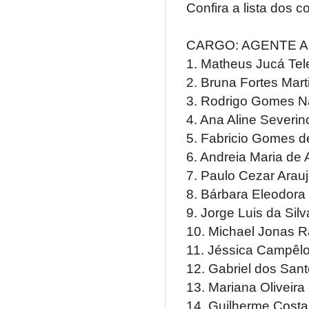
Confira a lista dos 
CARGO: AGENTE A
1. Matheus Jucá Tel
2. Bruna Fortes Mar
3. Rodrigo Gomes N
4. Ana Aline Severi
5. Fabricio Gomes d
6. Andreia Maria de
7. Paulo Cezar Arauj
8. Bárbara Eleodor
9. Jorge Luis da Si
10. Michael Jonas 
11. Jéssica Campêlo
12. Gabriel dos Sant
13. Mariana Oliveira
14. Guilherme Costa