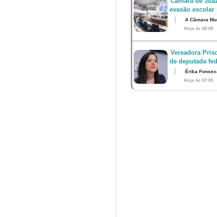
Câmara de Juaz
evasão escolar
A Câmara Muni
Hoje às 08:09
Vereadora Pris
de deputada fed
Érika Fonsec
Hoje às 07:00