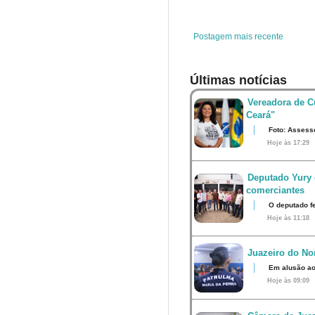
o
r
e
p
k
s
p
t
Postagem mais recente
Últimas notícias
Vereadora de Cu
Ceará"
Foto: Assess
Hoje às 17:29
Deputado Yury 
comerciantes
O deputado fe
Hoje às 11:18
Juazeiro do Nor
Em alusão ao
Hoje às 09:09