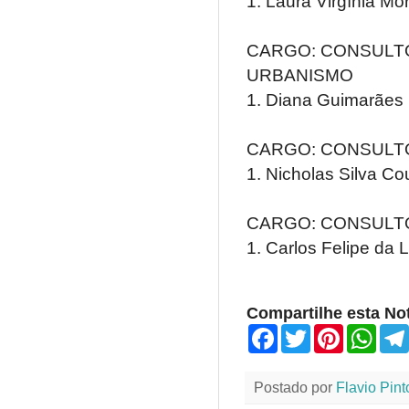
1. Laura Virgínia Mo
CARGO: CONSULTO
URBANISMO
1. Diana Guimarães 
CARGO: CONSULTO
1. Nicholas Silva Co
CARGO: CONSULTO
1. Carlos Felipe da 
Compartilhe esta Not
F
T
P
W
a
w
i
h
c
i
n
a
e
t
t
t
Postado por
Flavio Pint
b
t
e
s
o
e
r
A