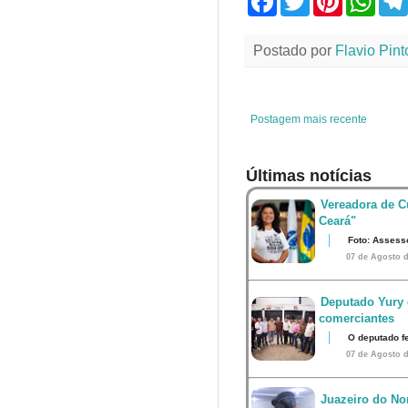
a
w
i
h
c
i
n
a
e
t
t
t
Postado por
Flavio Pint
b
t
e
s
o
e
r
A
o
r
e
p
k
s
p
t
Postagem mais recente
Últimas notícias
Vereadora de Cu
Ceará"
Foto: Assess
07 de Agosto d
Deputado Yury 
comerciantes
O deputado fe
07 de Agosto d
Juazeiro do Nor