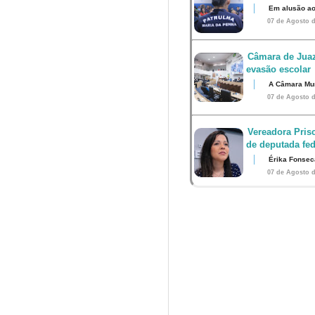
Em alusão ao
07 de Agosto d
Câmara de Juaz
evasão escolar
A Câmara Muni
07 de Agosto d
Vereadora Pris
de deputada fed
Érika Fonsec
07 de Agosto d