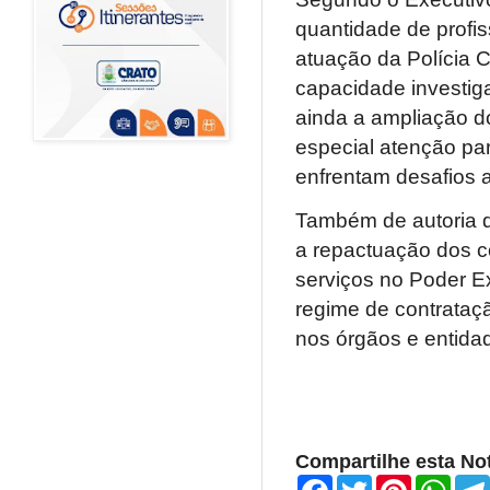
quantidade de profis
atuação da Polícia C
capacidade investig
ainda a ampliação do
especial atenção par
enfrentam desafios 
Também de autoria d
a repactuação dos co
serviços no Poder Ex
regime de contrataç
nos órgãos e entida
Compartilhe esta Not
F
T
P
W