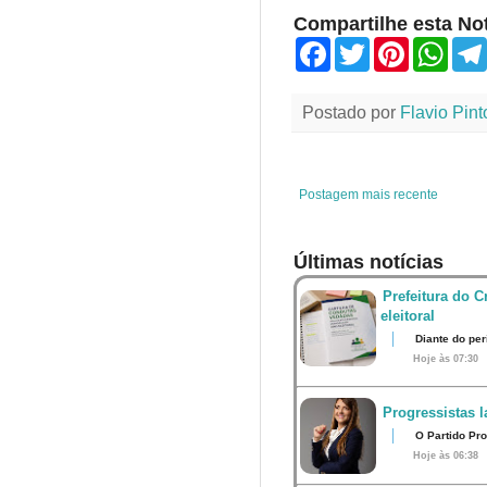
Compartilhe esta Not
F
T
P
W
a
w
i
h
c
i
n
a
e
t
t
t
Postado por
Flavio Pint
b
t
e
s
o
e
r
A
o
r
e
p
k
s
p
t
Postagem mais recente
Últimas notícias
Prefeitura do 
eleitoral
Diante do per
Hoje às 07:30
Progressistas l
O Partido Pro
Hoje às 06:38