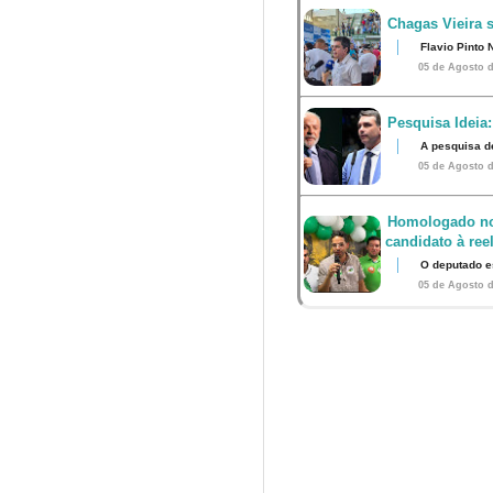
Chagas Vieira 
Flavio Pinto 
05 de Agosto d
Pesquisa Ideia:
A pesquisa d
05 de Agosto d
Homologado no
candidato à ree
O deputado e
05 de Agosto d