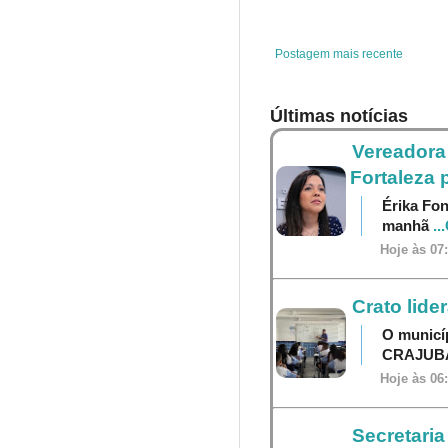
o
r
e
p
k
s
p
t
Postagem mais recente
Últimas notícias
Vereadora 
Fortaleza 
Érika Fon
manhã
..
Hoje às 07
Crato lide
O municí
CRAJU
Hoje às 06
Secretaria