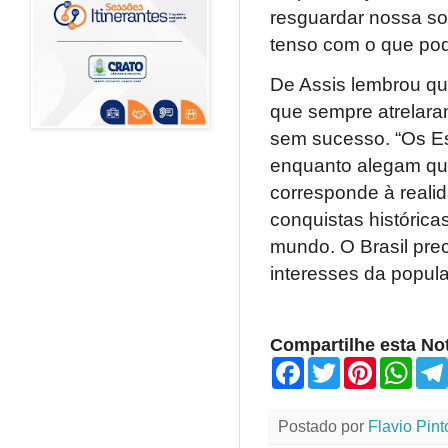
resguardar nossa so
tenso com o que pode
De Assis lembrou que
que sempre atrelara
sem sucesso. “Os E
enquanto alegam que
corresponde à reali
conquistas históric
mundo. O Brasil pre
interesses da popula
Compartilhe esta Not
F
T
P
W
a
w
i
h
c
i
n
a
e
t
t
t
Postado por
Flavio Pint
b
t
e
s
o
e
r
A