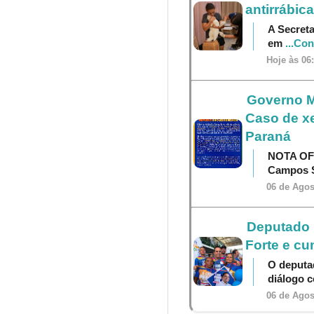
antirrábica
A Secreta
em
...Co
Hoje às 06
Governo M
Caso de x
Paraná
NOTA OF
Campos S
06 de Agos
Deputado P
Forte e cu
O deputa
diálogo 
06 de Agos