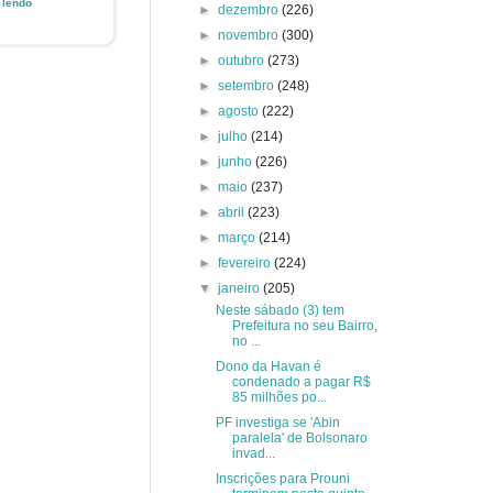
e lendo
►
dezembro
(226)
►
novembro
(300)
►
outubro
(273)
►
setembro
(248)
►
agosto
(222)
►
julho
(214)
►
junho
(226)
►
maio
(237)
►
abril
(223)
►
março
(214)
►
fevereiro
(224)
▼
janeiro
(205)
Neste sábado (3) tem
Prefeitura no seu Bairro,
no ...
Dono da Havan é
condenado a pagar R$
85 milhões po...
PF investiga se 'Abin
paralela' de Bolsonaro
invad...
Inscrições para Prouni