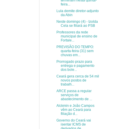
terminam nesta quinta-
feira...
Lula demite diretor-adjunto
da Abin
Neste domingo (4) - Izolda
Cela se filiará ao PSB
Professores da rede
municipal de ensino de
Fortale...
PREVISÃO DO TEMPO:
quarta-feira (31) sem
chuvas em...
Prorrogado prazo para
entrega e pagamento
dos bole...
Ceará gera cerca de 54 mil
novos postos de
trabalh...
ARCE passa a regular
serviços de
abastecimento de ...
Alckmin e João Campos
vêm ao Ceará para
filiação d...
Governo do Ceará vai
isentar ICMS de
derivados de ...