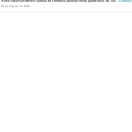
Érika Fonseca/CMForA Câmara de Fortaleza aprovou nesta quinta-feira, 06, em
...Continu
06 de Agosto de 2026