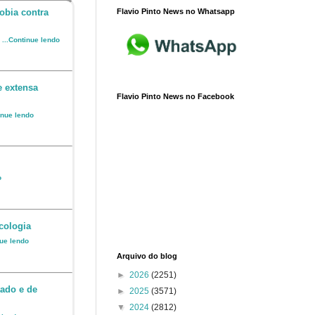
Flavio Pinto News no Whatsapp
obia contra
o
...Continue lendo
e extensa
Flavio Pinto News no Facebook
inue lendo
o
cologia
nue lendo
Arquivo do blog
►
2026
(2251)
ado e de
►
2025
(3571)
▼
2024
(2812)