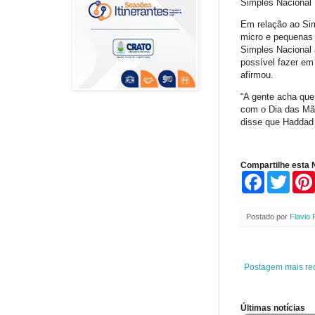
Simples Nacional
Em relação ao Sim
micro e pequenas 
Simples Nacional 
possível fazer em
afirmou.
“A gente acha que 
com o Dia das Mãe
disse que Haddad 
Compartilhe esta N
F
T
a
w
c
i
e
t
Postado por
Flavio 
b
t
o
e
o
r
k
Postagem mais re
Últimas notícias