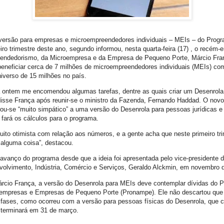
versão para empresas e microempreendedores individuais – MEIs – do Prog
eiro trimestre deste ano, segundo informou, nesta quarta-feira (17) , o recé
eendedorismo, da Microempresa e da Empresa de Pequeno Porte, Márcio Fra
eneficiar cerca de 7 milhões de microempreendedores individuais (MEIs) co
iverso de 15 milhões no país.
a ontem me encomendou algumas tarefas, dentre as quais criar um Desenrola
 disse França após reunir-se o ministro da Fazenda, Fernando Haddad. O novo
u-se “muito simpático” a uma versão do Desenrola para pessoas jurídicas e
fará os cálculos para o programa.
ito otimista com relação aos números, e a gente acha que neste primeiro tri
 alguma coisa”, destacou.
 avanço do programa desde que a ideia foi apresentada pelo vice-presidente 
volvimento, Indústria, Comércio e Serviços, Geraldo Alckmin, em novembro 
rcio França, a versão do Desenrola para MEIs deve contemplar dívidas do 
oempresas e Empresas de Pequeno Porte (Pronampe). Ele não descartou que
fases, como ocorreu com a versão para pessoas físicas do Desenrola, que 
 terminará em 31 de março.