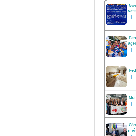
Gov
vet
Dep
agen
Red
Moi
Câm
imó