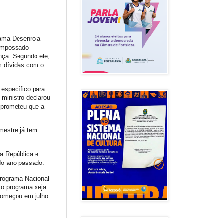
rama Desenrola
m-empossado
nça. Segundo ele,
m dívidas com o
 específico para
 ministro declarou
 prometeu que a
mestre já tem
da República e
do ano passado.
Programa Nacional
 o programa seja
começou em julho