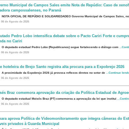
erno Municipal de Campos Sales emite Nota de Repúdio: Caso de xenof
eadora campossalenses, no Paraná
NOTA OFICIAL DE REPÚDIO E SOLIDARIEDADEO Governo Municipal de Campos Sales, n
06 de Agosto de 2026
utado Pedro Lobo intensifica debate sobre o Pacto Cariri Forte e cumpr
da no Cariri
O deputado estadual Pedro Lobo (Republicanos) segue fortalecendo o diálogo com
...Cont
06 de Agosto de 2026
e hoteleira de Brejo Santo registra alta procura para a Expobrejo 2026
A proximidade da Expobrejo 2026 já provoca reflexos diretos no setor de
...Continue lend
06 de Agosto de 2026
sés Braz comemora aprovação da criação da Política Estadual de Agroe
O deputado estadual Moisés Braz (PT) comemorou a aprovação da lei que institui
...Conti
06 de Agosto de 2026
ara aprova Política de Videomonitoramento que integra câmeras do Est
veis privados à Guarda Municipal