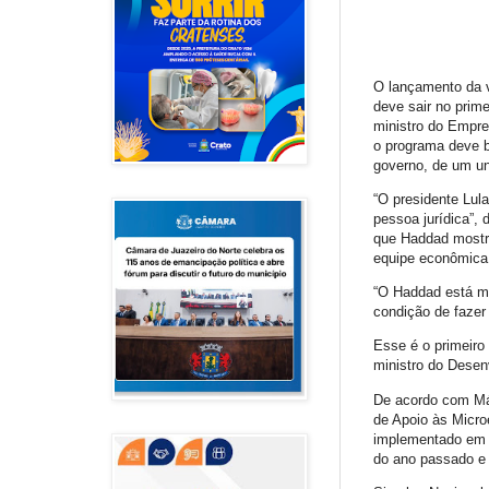
O lançamento da 
deve sair no prim
ministro do Empr
o programa deve b
governo, de um un
“O presidente Lul
pessoa jurídica”,
que Haddad mostro
equipe econômica 
“O Haddad está mu
condição de fazer
Esse é o primeiro
ministro do Desen
De acordo com Má
de Apoio às Micr
implementado em 
do ano passado e