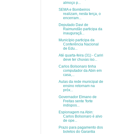
almoço p...
SEMA e Bombeiros
realizam, nesta terça, o
encerram...
Deputado Davi de
Raimundão participa da
inauguraçã...
Município participa da
Conferência Nacional
de Edu...
Até quarta-feira (31) - Cariri
deve ter chuvas iso...
Carlos Bolsonaro tinha
computador da Abin em
casa,...
Aulas da rede municipal de
ensino retornam na
próx...
Governador Elmano de
Freitas sente 'forte
indispos...
Espionagem na Abin:
Carlos Bolsonaro é alvo
de ope...
Prazo para pagamento dos
boletos do Garantia