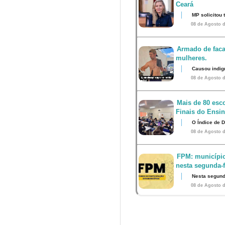
Ceará
MP solicitou
08 de Agosto d
Armado de faca
mulheres.
Causou indig
08 de Agosto d
Mais de 80 esco
Finais do Ensi
O Índice de 
08 de Agosto d
FPM: município
nesta segunda-fe
Nesta segunda
08 de Agosto d