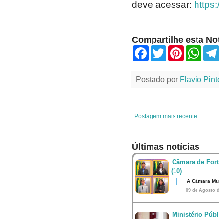
deve acessar:
https
Compartilhe esta Not
F
T
P
W
a
w
i
h
c
i
n
a
e
t
t
t
Postado por
Flavio Pint
b
t
e
s
o
e
r
A
o
r
e
p
k
s
p
t
Postagem mais recente
Últimas notícias
Câmara de Fort
(10)
A Câmara Mun
09 de Agosto d
Ministério Públ