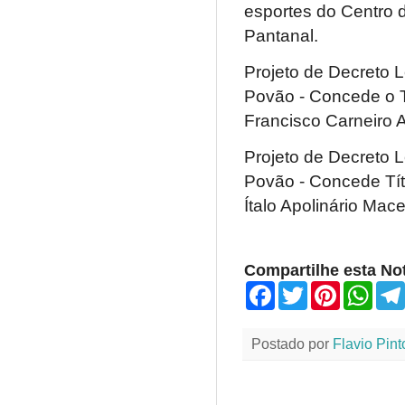
esportes do Centro d
Pantanal.
Projeto de Decreto 
Povão - Concede o T
Francisco Carneiro A
Projeto de Decreto 
Povão - Concede Tít
Ítalo Apolinário Mac
Compartilhe esta Not
F
T
P
W
a
w
i
h
c
i
n
a
e
t
t
t
Postado por
Flavio Pint
b
t
e
s
o
e
r
A
o
r
e
p
k
s
p
t