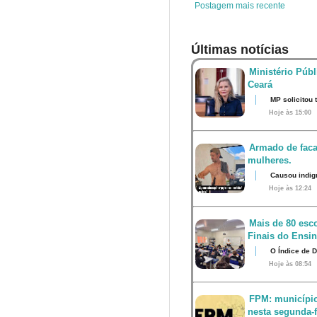
Postagem mais recente
Últimas notícias
Ministério Públ
Ceará
MP solicitou
Hoje às 15:00
Armado de faca
mulheres.
Causou indig
Hoje às 12:24
Mais de 80 esco
Finais do Ensi
O Índice de 
Hoje às 08:54
FPM: município
nesta segunda-fe