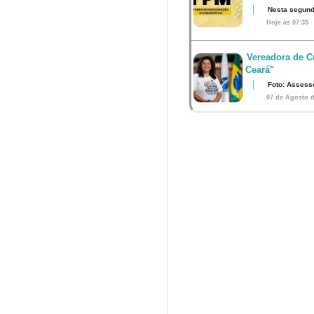
Nesta segunda
Hoje às 07:35
Vereadora de Cu
Ceará"
Foto: Assess
07 de Agosto d