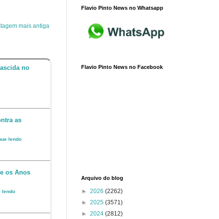
Flavio Pinto News no Whatsapp
tagem mais antiga
Flavio Pinto News no Facebook
nascida no
ntra as
inue lendo
 e os Anos
Arquivo do blog
►
2026
(2262)
e lendo
►
2025
(3571)
►
2024
(2812)