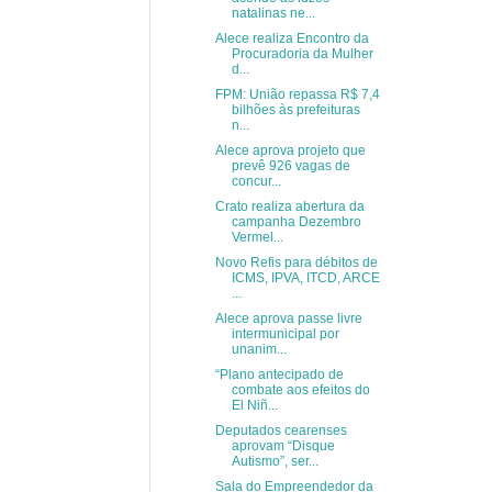
natalinas ne...
Alece realiza Encontro da
Procuradoria da Mulher
d...
FPM: União repassa R$ 7,4
bilhões às prefeituras
n...
Alece aprova projeto que
prevê 926 vagas de
concur...
Crato realiza abertura da
campanha Dezembro
Vermel...
Novo Refis para débitos de
ICMS, IPVA, ITCD, ARCE
...
Alece aprova passe livre
intermunicipal por
unanim...
“Plano antecipado de
combate aos efeitos do
El Niñ...
Deputados cearenses
aprovam “Disque
Autismo”, ser...
Sala do Empreendedor da