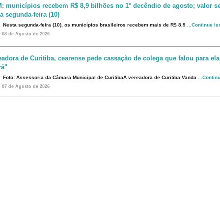
: municípios recebem R$ 8,9 bilhões no 1° decêndio de agosto; valor s
a segunda-feira (10)
Nesta segunda-feira (10), os municípios brasileiros recebem mais de R$ 8,9
...Continue l
08 de Agosto de 2026
eadora de Curitiba, cearense pede cassação de colega que falou para ela
rá"
Foto: Assessoria da Câmara Municipal de CuritibaA vereadora de Curitiba Vanda
...Contin
07 de Agosto de 2026