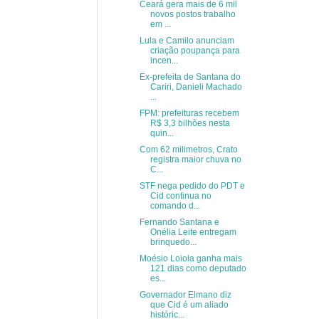
Ceará gera mais de 6 mil
novos postos trabalho
em ...
Lula e Camilo anunciam
criação poupança para
incen...
Ex-prefeita de Santana do
Cariri, Danieli Machado
...
FPM: prefeituras recebem
R$ 3,3 bilhões nesta
quin...
Com 62 milimetros, Crato
registra maior chuva no
C...
STF nega pedido do PDT e
Cid continua no
comando d...
Fernando Santana e
Onélia Leite entregam
brinquedo...
Moésio Loiola ganha mais
121 dias como deputado
es...
Governador Elmano diz
que Cid é um aliado
históric...