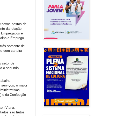
0 novos postos de
ente da relação
de Empregados e
balho e Emprego.
atrás somente de
os com carteira
o setor de
mo o segundo
rabalho,
s serviços, o maior
dministrativas
9) e da Confecção
son Viana,
tados são frutos