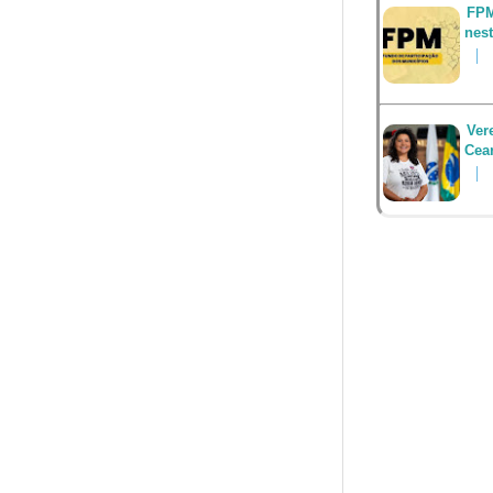
FPM
nest
Ver
Cea