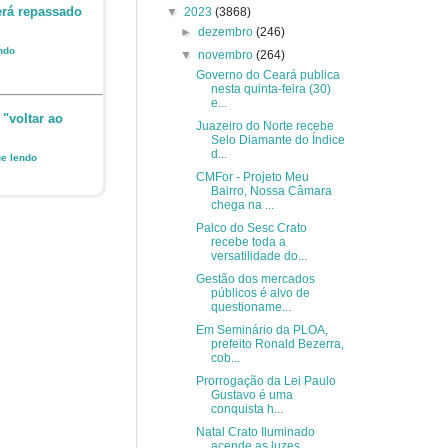
erá repassado
▼
2023
(3868)
►
dezembro
(246)
endo
▼
novembro
(264)
Governo do Ceará publica
nesta quinta-feira (30)
e...
 "voltar ao
Juazeiro do Norte recebe
Selo Diamante do Índice
d...
ue lendo
CMFor - Projeto Meu
Bairro, Nossa Câmara
chega na ...
Palco do Sesc Crato
recebe toda a
versatilidade do...
Gestão dos mercados
públicos é alvo de
questioname...
Em Seminário da PLOA,
prefeito Ronald Bezerra,
cob...
Prorrogação da Lei Paulo
Gustavo é uma
conquista h...
Natal Crato Iluminado
acende as luzes