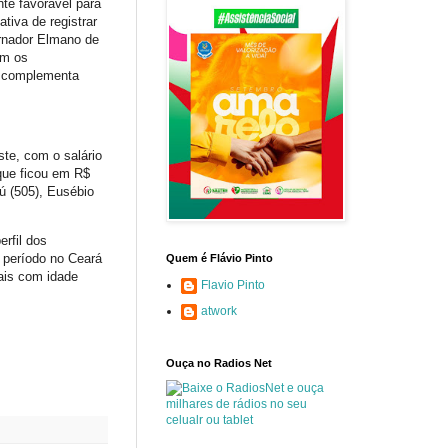
te favorável para
iva de registrar
ernador Elmano de
om os
, complementa
te, com o salário
que ficou em R$
ú (505), Eusébio
rfil dos
 período no Ceará
Quem é Flávio Pinto
ais com idade
Flavio Pinto
atwork
Ouça no Radios Net