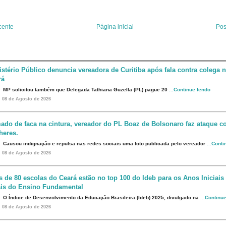
r
r
d
e
I
s
n
t
cente
Página inicial
Pos
istério Público denuncia vereadora de Curitiba após fala contra colega 
rá
MP solicitou também que Delegada Tathiana Guzella (PL) pague 20
...Continue lendo
08 de Agosto de 2026
ado de faca na cintura, vereador do PL Boaz de Bolsonaro faz ataque co
heres.
Causou indignação e repulsa nas redes sociais uma foto publicada pelo vereador
...Cont
08 de Agosto de 2026
s de 80 escolas do Ceará estão no top 100 do Ideb para os Anos Iniciais
ais do Ensino Fundamental
O Índice de Desenvolvimento da Educação Brasileira (Ideb) 2025, divulgado na
...Continu
08 de Agosto de 2026