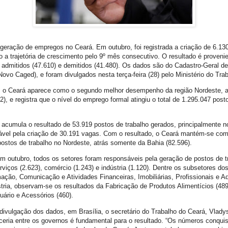
 geração de empregos no Ceará. Em outubro, foi registrada a criação de 6.13
o a trajetória de crescimento pelo 9º mês consecutivo. O resultado é proveni
 admitidos (47.610) e demitidos (41.480). Os dados são do Cadastro-Geral 
vo Caged), e foram divulgados nesta terça-feira (28) pelo Ministério do Tra
o, o Ceará aparece como o segundo melhor desempenho da região Nordeste, 
, e registra que o nível do emprego formal atingiu o total de 1.295.047 post
acumula o resultado de 53.919 postos de trabalho gerados, principalmente n
ável pela criação de 30.191 vagas. Com o resultado, o Ceará mantém-se co
postos de trabalho no Nordeste, atrás somente da Bahia (82.596).
m outubro, todos os setores foram responsáveis pela geração de postos de t
viços (2.623), comércio (1.243) e indústria (1.120). Dentre os subsetores do
mação, Comunicação e Atividades Financeiras, Imobiliárias, Profissionais e A
ústria, observam-se os resultados da Fabricação de Produtos Alimentícios (48
uário e Acessórios (460).
vulgação dos dados, em Brasília, o secretário do Trabalho do Ceará, Vlady
rceria entre os governos é fundamental para o resultado. “Os números conquis