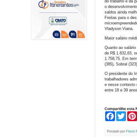
do trabalho e da 
o desenvolvimento
saldos ainda melh
Freitas para o d
microempreendedor
Vladyson Viana.
Maior salário méd
Quanto ao salário
de R$ 1.832,83, s
1.758,75. Em term
(385), Sobral (323
O presidente do I
trabalhadores adm
e nesse contexto 
entre 18 e 39 ano
Compartilhe esta N
F
T
a
w
c
i
e
t
Postado por
Flavio 
b
t