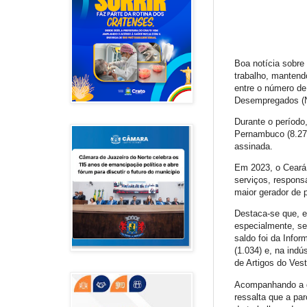
Boa notícia sobre
trabalho, mantend
entre o número de
Desempregados (No
Durante o períod
Pernambuco (8.272)
assinada.
Em 2023, o Ceará 
serviços, respons
maior gerador de 
Destaca-se que, e
especialmente, ser
saldo foi da Infor
(1.034) e, na ind
de Artigos do Vest
Acompanhando a di
ressalta que a pa