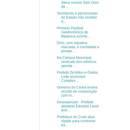
Alece recebe Selo Ouro
de ...
Servidores e pensionistas
do Estado irão receber
d...
Primeiro Festival
Gastronômico de
Itapipoca aconte...
Dino, com sabatina
marcada, é convidado a
prestar ...
Na Câmara Municipal,
sindicato dos médicos
aponta ...
Prefeito Zé Ailton e Onélia
Leite anunciam
Complex...
Governo do Ceará assina
acordo de cooperação
com m...
Desesperado - Prefeito
afastado Ednaldo Lavor
entr...
Prefeitura do Crato atua
rápido para contornar
tra...