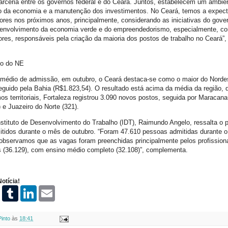
parceria entre os governos federal e do Ceará. Juntos, estabelecem um ambien
 da economia e a manutenção dos investimentos. No Ceará, temos a expectat
ores nos próximos anos, principalmente, considerando as iniciativas do gov
esenvolvimento da economia verde e do empreendedorismo, especialmente, c
es, responsáveis pela criação da maioria dos postos de trabalho no Ceará”
io do NE
 médio de admissão, em outubro, o Ceará destaca-se como o maior do Nordes
eguido pela Bahia (R$1.823,54). O resultado está acima da média da região, 
os territoriais, Fortaleza registrou 3.090 novos postos, seguida por Maracana
) e Juazeiro do Norte (321).
nstituto de Desenvolvimento do Trabalho (IDT), Raimundo Angelo, ressalta o pe
itidos durante o mês de outubro. “Foram 47.610 pessoas admitidas durante o
observamos que as vagas foram preenchidas principalmente pelos profission
s (36.129), com ensino médio completo (32.108)”, complementa.
otícia!
P
T
L
E
i
u
i
m
n
m
n
a
t
b
k
i
Pinto
às
18:41
e
l
e
l