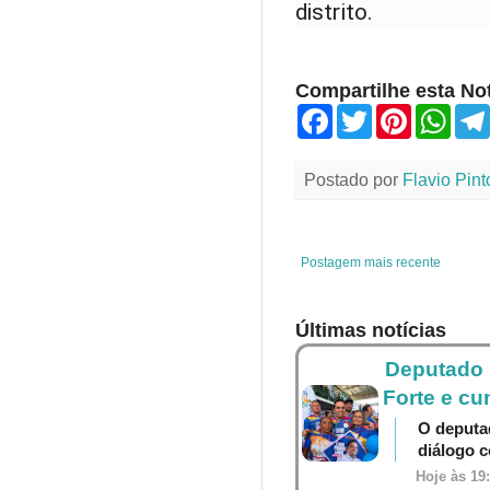
distrito.
Compartilhe esta Not
F
T
P
W
a
w
i
h
c
i
n
a
e
t
t
t
Postado por
Flavio Pint
b
t
e
s
o
e
r
A
o
r
e
p
k
s
p
t
Postagem mais recente
Últimas notícias
Deputado P
Forte e cu
O deputa
diálogo 
Hoje às 19