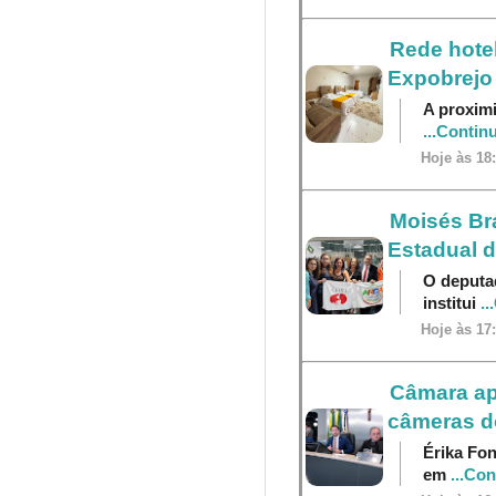
Rede hotel
Expobrejo
A proximi
...Contin
Hoje às 18
Moisés Br
Estadual 
O deputa
institui
..
Hoje às 17
Câmara ap
câmeras do
Érika Fon
em
...Co