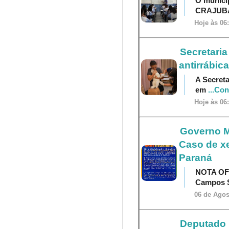
O municí
CRAJU
Hoje às 06
Secretaria
antirrábica
A Secreta
em
...Co
Hoje às 06
Governo M
Caso de x
Paraná
NOTA OF
Campos S
06 de Agos
Deputado P