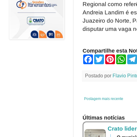
Regional como refer
Andreia Landim é es
Juazeiro do Norte, 
disputar uma vaga no
Compartilhe esta Not
F
T
P
W
a
w
i
h
c
i
n
a
e
t
t
t
Postado por
Flavio Pint
b
t
e
s
o
e
r
A
o
r
e
p
k
s
p
t
Postagem mais recente
Últimas notícias
Crato lide