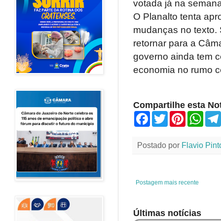
votada já na seman
O Planalto tenta apr
mudanças no texto. S
retornar para a Câm
governo ainda tem c
economia no rumo ce
Compartilhe esta Not
F
T
P
W
a
w
i
h
c
i
n
a
e
t
t
t
Postado por
Flavio Pint
b
t
e
s
o
e
r
A
o
r
e
p
k
s
p
t
Postagem mais recente
Últimas notícias