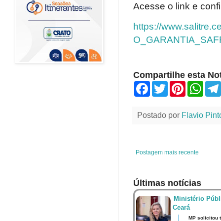
Acesse o link e confi
https://www.salitr
O_GARANTIA_SAFR
Compartilhe esta Not
F
T
P
W
a
w
i
h
c
i
n
a
e
t
t
t
Postado por
Flavio Pint
b
t
e
s
o
e
r
A
o
r
e
p
k
s
p
t
Postagem mais recente
Últimas notícias
Ministério Públ
Ceará
MP solicitou