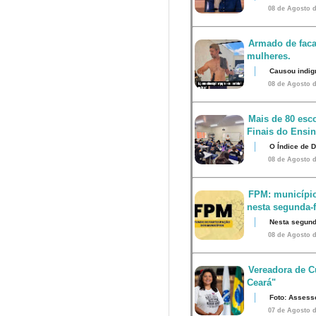
08 de Agosto d
Armado de faca
mulheres.
Causou indig
08 de Agosto d
Mais de 80 esco
Finais do Ensi
O Índice de 
08 de Agosto d
FPM: município
nesta segunda-fe
Nesta segunda
08 de Agosto d
Vereadora de Cu
Ceará"
Foto: Assess
07 de Agosto d