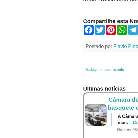
Compartilhe esta Not
F
T
P
W
a
w
i
h
c
i
n
a
e
t
t
t
Postado por
Flavio Pint
b
t
e
s
o
e
r
A
o
r
e
p
k
s
p
t
Postagem mais recente
Últimas notícias
Câmara de
basquete e
A Câmara 
mais
...C
Hoje às 08