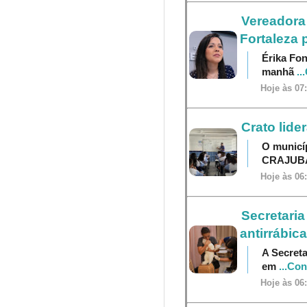
Vereadora 
Fortaleza 
Érika Fon
manhã
..
Hoje às 07
Crato lide
O municí
CRAJU
Hoje às 06
Secretaria
antirrábica
A Secreta
em
...Co
Hoje às 06