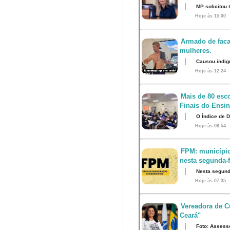
MP solicitou
Hoje às 15:00
Armado de faca
mulheres.
Causou indig
Hoje às 12:24
Mais de 80 esco
Finais do Ensi
O Índice de 
Hoje às 08:54
FPM: município
nesta segunda-fe
Nesta segunda
Hoje às 07:35
Vereadora de Cu
Ceará"
Foto: Assess