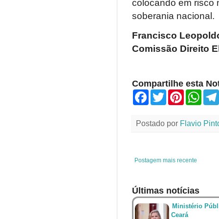
colocando em risco 
soberania nacional.
Francisco Leopoldo
Comissão Direito E
Compartilhe esta Not
F
T
P
W
a
w
i
h
c
i
n
a
e
t
t
t
Postado por
Flavio Pint
b
t
e
s
o
e
r
A
o
r
e
p
k
s
p
t
Postagem mais recente
Últimas notícias
Ministério Públ
Ceará