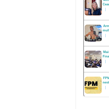
Cea
Arm
mul
Mai
Fin
FPM
nest