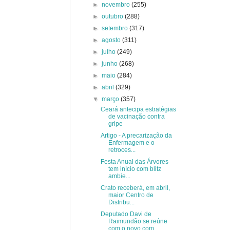
►
novembro
(255)
►
outubro
(288)
►
setembro
(317)
►
agosto
(311)
►
julho
(249)
►
junho
(268)
►
maio
(284)
►
abril
(329)
▼
março
(357)
Ceará antecipa estratégias
de vacinação contra
gripe
Artigo - A precarização da
Enfermagem e o
retroces...
Festa Anual das Árvores
tem início com blitz
ambie...
Crato receberá, em abril,
maior Centro de
Distribu...
Deputado Davi de
Raimundão se reúne
com o novo com...