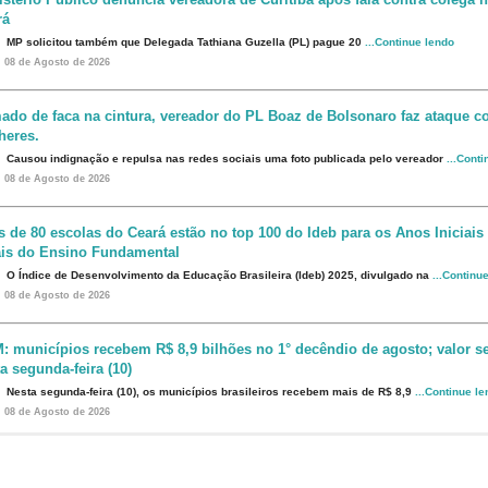
rá
MP solicitou também que Delegada Tathiana Guzella (PL) pague 20
...Continue lendo
08 de Agosto de 2026
ado de faca na cintura, vereador do PL Boaz de Bolsonaro faz ataque co
heres.
Causou indignação e repulsa nas redes sociais uma foto publicada pelo vereador
...Cont
08 de Agosto de 2026
s de 80 escolas do Ceará estão no top 100 do Ideb para os Anos Iniciais
ais do Ensino Fundamental
O Índice de Desenvolvimento da Educação Brasileira (Ideb) 2025, divulgado na
...Continu
08 de Agosto de 2026
: municípios recebem R$ 8,9 bilhões no 1° decêndio de agosto; valor s
a segunda-feira (10)
Nesta segunda-feira (10), os municípios brasileiros recebem mais de R$ 8,9
...Continue l
08 de Agosto de 2026