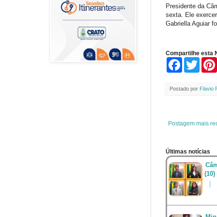
Presidente da Câm
sexta. Ele exercer
Gabriella Aguiar f
Compartilhe esta N
F
T
a
w
c
i
e
t
Postado por
Flavio 
b
t
o
e
o
r
k
Postagem mais re
Últimas notícias
Câm
(10)
Min