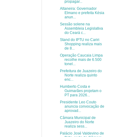
propagar...
Altaneira: Governador
Elmano e prefeita Késia
anun...
Sessão solene na
Assembleia Legislativa
do Ceará c...
Stand do IPTU no Cariri
Shopping realiza mais
de 8...
Operação Caucaia Limpa
recolhe mais de 6.500
tonel...
Prefeitura de Juazeiro do
Norte realiza quinto
enc...
Humberto Costa e
Guimarães projetam o
PT para 2026...
Presidente Leo Couto
anuncia convocação de
aprovad...
Câmara Municipal de
Juazeiro do Norte
realiza sess...
Palácio José Valdevino de