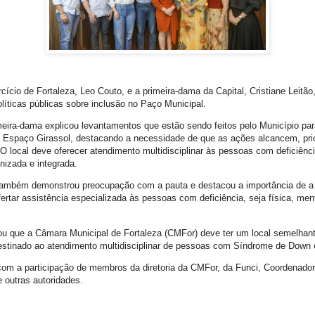
cício de Fortaleza, Leo Couto, e a primeira-dama da Capital, Cristiane Leitão
políticas públicas sobre inclusão no Paço Municipal.
meira-dama explicou levantamentos que estão sendo feitos pelo Município par
Espaço Girassol, destacando a necessidade de que as ações alcancem, prio
 O local deve oferecer atendimento multidisciplinar às pessoas com deficiênc
izada e integrada.
 também demonstrou preocupação com a pauta e destacou a importância de a 
rtar assistência especializada às pessoas com deficiência, seja física, menta
ou que a Câmara Municipal de Fortaleza (CMFor) deve ter um local semelhant
estinado ao atendimento multidisciplinar de pessoas com Síndrome de Down 
com a participação de membros da diretoria da CMFor, da Funci, Coordenador
e outras autoridades.