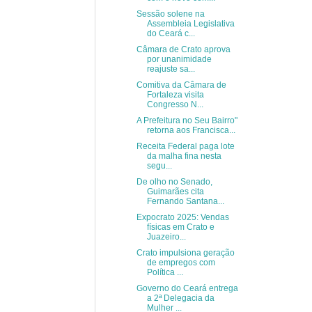
Sessão solene na
Assembleia Legislativa
do Ceará c...
Câmara de Crato aprova
por unanimidade
reajuste sa...
Comitiva da Câmara de
Fortaleza visita
Congresso N...
A Prefeitura no Seu Bairro"
retorna aos Francisca...
Receita Federal paga lote
da malha fina nesta
segu...
De olho no Senado,
Guimarães cita
Fernando Santana...
Expocrato 2025: Vendas
físicas em Crato e
Juazeiro...
Crato impulsiona geração
de empregos com
Política ...
Governo do Ceará entrega
a 2ª Delegacia da
Mulher ...