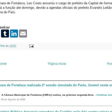
ara de Fortaleza, Leo Couto assumiu o cargo de prefeito da Capital de forma 
á a função até domingo, devido a agendas oficiais do prefeito Evandro Leitão
ora do País.
otícia!
P
T
L
E
i
u
i
m
n
m
n
a
t
b
k
i
Pinto
às
19:07
e
l
e
l
r
r
d
e
I
s
n
t
cente
Página inicial
Pos
ara de Fortaleza realizada 2ª sessão simulada do Parla, Jovem! nesta s
A Câmara Municipal de Fortaleza (CMFor) realiza, na próxima segunda-feira
...Continue le
09 de Agosto de 2026
istério Público denuncia vereadora de Curitiba após fala contra colega 