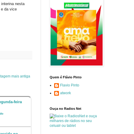
interina nesta
 e da vice
tagem mais antiga
Quem é Flávio Pinto
Flavio Pinto
atwork
egunda-feira
Ouça no Radios Net
ndo
nascida no