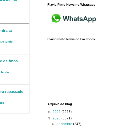
Flavio Pinto News no Whatsapp
ntra as
Flavio Pinto News no Facebook
inue lendo
 e os Anos
e lendo
erá repassado
endo
Arquivo do blog
►
2026
(2263)
▼
2025
(3571)
►
dezembro
(247)