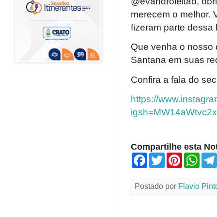
@evandroleitao, obr
merecem o melhor. V
fizeram parte dessa h
Que venha o nosso d
Santana em suas r
Confira a fala do sec
https://www.instag
igsh=MW14aWtvc2
Compartilhe esta Not
F
T
P
W
a
w
i
h
c
i
n
a
e
t
t
t
Postado por
Flavio Pint
b
t
e
s
o
e
r
A
o
r
e
p
k
s
p