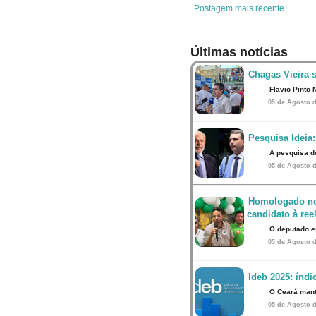
t
Postagem mais recente
Últimas notícias
Chagas Vieira 
Flavio Pinto 
05 de Agosto d
Pesquisa Ideia:
A pesquisa d
05 de Agosto d
Homologado no
candidato à ree
O deputado e
05 de Agosto d
Ideb 2025: índ
O Ceará mant
05 de Agosto d