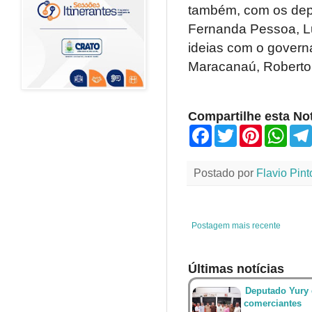
também, com os depu
Fernanda Pessoa, Lu
ideias com o governa
Maracanaú, Roberto
Compartilhe esta Not
F
T
P
W
a
w
i
h
c
i
n
a
e
t
t
t
Postado por
Flavio Pint
b
t
e
s
o
e
r
A
o
r
e
p
k
s
p
t
Postagem mais recente
Últimas notícias
Deputado Yury 
comerciantes