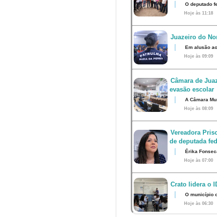
O deputado fe
Hoje às 11:18
Juazeiro do Nor
Em alusão ao
Hoje às 09:09
Câmara de Juaz
evasão escolar
A Câmara Muni
Hoje às 08:09
Vereadora Pris
de deputada fed
Érika Fonsec
Hoje às 07:00
Crato lidera o 
O município 
Hoje às 06:30