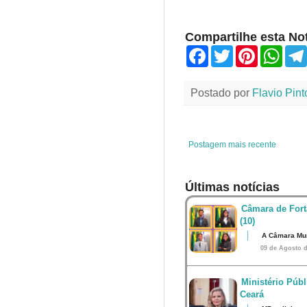
Compartilhe esta Not
F
T
P
W
a
w
i
h
c
i
n
a
e
t
t
t
Postado por
Flavio Pint
b
t
e
s
o
e
r
A
o
r
e
p
k
s
p
t
Postagem mais recente
Últimas notícias
Câmara de Fort
(10)
A Câmara Mun
09 de Agosto d
Ministério Públ
Ceará