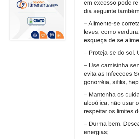
em excesso pode res
dia seguinte também
– Alimente-se corret
leves, como verdura
esqueça de se alimen
– Proteja-se do sol.
– Use camisinha se
evita as Infecções 
gonorréia, sífilis, he
– Mantenha os cuida
alcoólica, não usar 
respeitar os limites 
– Durma bem. Descan
energias;