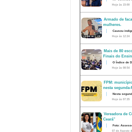
Hoje às 15:00
Armado de faca
mulheres.
Causou indig
Hoje às 12:24
Mais de 80 esco
Finais do Ensi
O Índice de 
Hoje às 08:54
FPM: município
nesta segunda-fe
Nesta segunda
Hoje às 07:35
Vereadora de Cu
Ceará"
Foto: Assess
07 de Agosto d