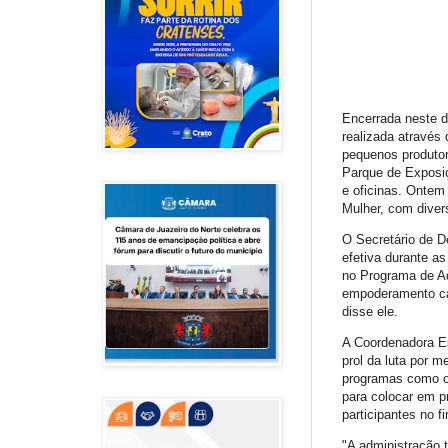
Encerrada neste d
realizada através
pequenos produtore
Parque de Exposiç
e oficinas. Ontem
Mulher, com diver
O Secretário de D
efetiva durante a
no Programa de A
empoderamento ca
disse ele.
A Coordenadora Es
prol da luta por m
programas como o 
para colocar em p
participantes no fi
"A administração t