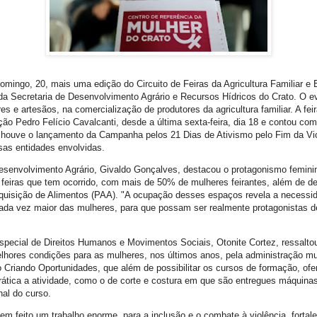
omingo, 20, mais uma edição do Circuito de Feiras da Agricultura Familiar e 
 da Secretaria de Desenvolvimento Agrário e Recursos Hídricos do Crato. O e
s e artesãos, na comercialização de produtores da agricultura familiar. A fe
ão Pedro Felício Cavalcanti, desde a última sexta-feira, dia 18 e contou com
 houve o lançamento da Campanha pelos 21 Dias de Ativismo pelo Fim da Vio
sas entidades envolvidas.
esenvolvimento Agrário, Givaldo Gonçalves, destacou o protagonismo feminin
s feiras que tem ocorrido, com mais de 50% de mulheres feirantes, além de d
quisição de Alimentos (PAA). "A ocupação desses espaços revela a necessi
da vez maior das mulheres, para que possam ser realmente protagonistas d
pecial de Direitos Humanos e Movimentos Sociais, Otonite Cortez, ressalto
elhores condições para as mulheres, nos últimos anos, pela administração mun
Criando Oportunidades, que além de possibilitar os cursos de formação, of
rática a atividade, como o de corte e costura em que são entregues máquina
nal do curso.
em feito um trabalho enorme, para a inclusão e o combate à violência, fortal