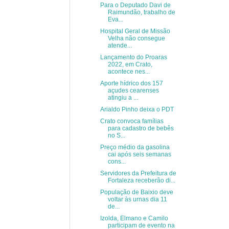
Para o Deputado Davi de
Raimundão, trabalho de
Eva...
Hospital Geral de Missão
Velha não consegue
atende...
Lançamento do Proaras
2022, em Crato,
acontece nes...
Aporte hídrico dos 157
açudes cearenses
atingiu a ...
Arialdo Pinho deixa o PDT
Crato convoca famílias
para cadastro de bebês
no S...
Preço médio da gasolina
cai após seis semanas
cons...
Servidores da Prefeitura de
Fortaleza receberão di...
População de Baixio deve
voltar às urnas dia 11
de...
Izolda, Elmano e Camilo
participam de evento na