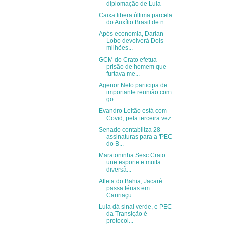
diplomação de Lula
Caixa libera última parcela
do Auxílio Brasil de n...
Após economia, Darlan
Lobo devolverá Dois
milhões...
GCM do Crato efetua
prisão de homem que
furtava me...
Agenor Neto participa de
importante reunião com
go...
Evandro Leitão está com
Covid, pela terceira vez
Senado contabiliza 28
assinaturas para a 'PEC
do B...
Maratoninha Sesc Crato
une esporte e muita
diversã...
Atleta do Bahia, Jacaré
passa férias em
Caririaçu ...
Lula dá sinal verde, e PEC
da Transição é
protocol...