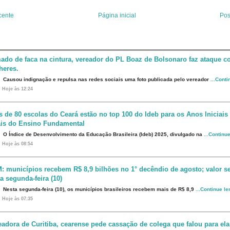
s
n
t
cente
Página inicial
Pos
ado de faca na cintura, vereador do PL Boaz de Bolsonaro faz ataque co
heres.
Causou indignação e repulsa nas redes sociais uma foto publicada pelo vereador
...Cont
Hoje às 12:24
s de 80 escolas do Ceará estão no top 100 do Ideb para os Anos Iniciais
ais do Ensino Fundamental
O Índice de Desenvolvimento da Educação Brasileira (Ideb) 2025, divulgado na
...Continu
Hoje às 08:54
: municípios recebem R$ 8,9 bilhões no 1° decêndio de agosto; valor s
a segunda-feira (10)
Nesta segunda-feira (10), os municípios brasileiros recebem mais de R$ 8,9
...Continue l
Hoje às 07:35
eadora de Curitiba, cearense pede cassação de colega que falou para ela