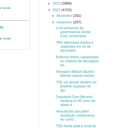
►
2023
(3868)
ue lendo
▼
2022
(4703)
►
dezembro
(281)
▼
novembro
(297)
de
Com presença da
governadora Izolda
Cela, encerrame...
ue lendo
TRE diplomará eleitos e
suplentes em 16 de
dezembro
Reforma dobra capacidade
do sistema de drenagem
do...
Vereador William Bazilio -
Bilinha solicita melhor...
TSE vai decidir destino do
prefeito cassado de
Igu...
Deputado Davi Macedo
destaca os 80 anos de
idade d...
Vereadores discutem
avaliação controversa
do curso...
TSE muda data e local da