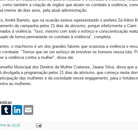
, como também a criação de órgãos que atuam no combate à violência, como
há menos de dois anos, pela atual administração.
to, André Barreto, que na ocasião esteve representando o prefeito Zé Ailton B
çamento da campanha pelos 21 dias de ativismo, porque infelizmente o Cariri
onados à violência. "Isso, mesmo com todo o esforço e conscientização reali
uado de forma permanente no combate à violência", completa.
reto, o machismo é um dos grandes fatores que ocasiona a violência e ressa
 combater. "Temos que ter um esforço de envolver os homens nessa luta. Pa
 a violência contra a mulher", disse ele.
nselho Municipal dos Direitos da Mulher Cratense, Jaiane Silva, disse que a 
rá divulgada a programação pelos 21 dias de ativismo, que começa neste dom
rticipação das mulheres e da sociedade nesse engajamento, para o fortaleci
ontra as mulheres.
otícia!
P
T
L
E
i
u
i
m
n
m
n
a
t
b
k
i
Pinto
às
10:15
e
l
e
l
r
r
d
e
I