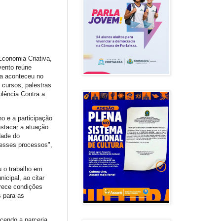
Economia Criativa,
vento reúne
ira aconteceu no
 cursos, palestras
lência Contra a
o e a participação
estacar a atuação
dade do
esses processos",
u o trabalho em
icipal, ao citar
erece condições
s para as
ecendo a parceria