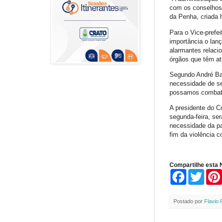
com os conselhos
da Penha, criada 
Para o Vice-prefei
importância o lan
alarmantes relaci
órgãos que têm at
Segundo André Bar
necessidade de se
possamos combater
A presidente do Co
segunda-feira, se
necessidade da pa
fim da violência c
Compartilhe esta N
F
T
a
w
c
i
e
t
Postado por
Flavio 
b
t
o
e
o
r