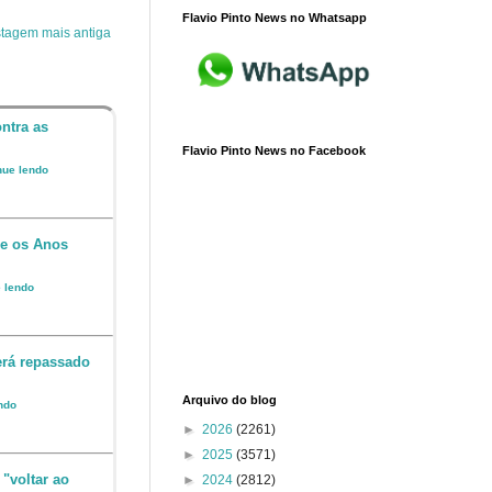
Flavio Pinto News no Whatsapp
tagem mais antiga
ntra as
Flavio Pinto News no Facebook
inue lendo
 e os Anos
e lendo
erá repassado
Arquivo do blog
endo
►
2026
(2261)
►
2025
(3571)
 "voltar ao
►
2024
(2812)