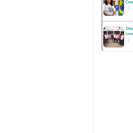
Cea
Dep
com