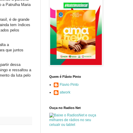
 a Patrulha Maria
rasil, é de grande
 ainda tem índices
zados pelos
lta a
ra que juntos
partir dessa
ingo e ressaltou a
mento da luta pelo
Quem é Flávio Pinto
Flavio Pinto
atwork
Ouça no Radios Net