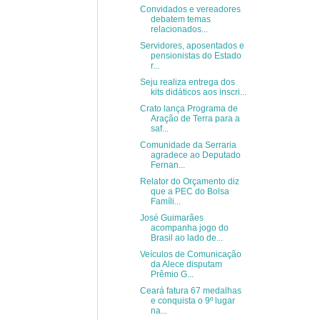
Convidados e vereadores
debatem temas
relacionados...
Servidores, aposentados e
pensionistas do Estado
r...
Seju realiza entrega dos
kits didáticos aos inscri...
Crato lança Programa de
Aração de Terra para a
saf...
Comunidade da Serraria
agradece ao Deputado
Fernan...
Relator do Orçamento diz
que a PEC do Bolsa
Famíli...
José Guimarães
acompanha jogo do
Brasil ao lado de...
Veículos de Comunicação
da Alece disputam
Prêmio G...
Ceará fatura 67 medalhas
e conquista o 9º lugar
na...