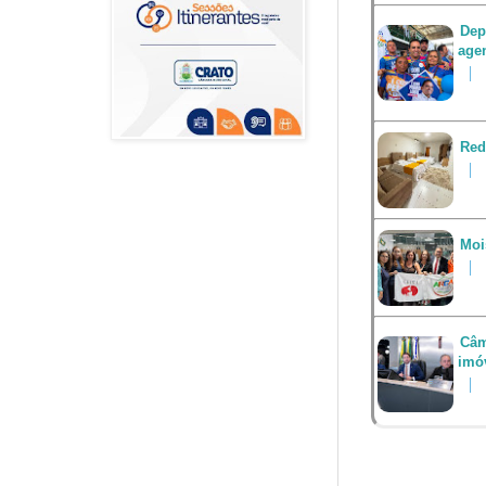
Dep
agen
Red
Moi
Câm
imó