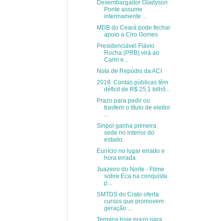
Desembargador Gladyson
Ponte assume
interinamente ...
MDB do Ceará pode fechar
apoio a Ciro Gomes
Presidenciável Flávio
Rocha (PRB) virá ao
Cariri e...
Nota de Repúdio da ACI
2018: Contas públicas têm
déficit de R$ 25,1 bilhõ...
Prazo para pedir ou
trasferir o título de eleitor
...
Sinpol ganha primeira
sede no interior do
estado.
Eunício no lugar errado e
hora errada
Juazeiro do Norte - Filme
sobre Eca na conquista
p...
SMTDS do Crato oferta
cursos que promovem
geração ...
Termina hoje prazo para