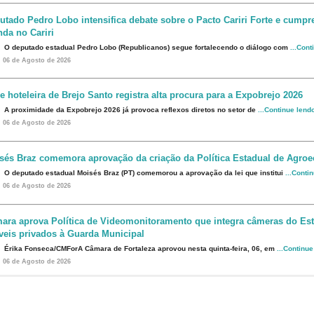
utado Pedro Lobo intensifica debate sobre o Pacto Cariri Forte e cumpr
da no Cariri
O deputado estadual Pedro Lobo (Republicanos) segue fortalecendo o diálogo com
...Cont
06 de Agosto de 2026
e hoteleira de Brejo Santo registra alta procura para a Expobrejo 2026
A proximidade da Expobrejo 2026 já provoca reflexos diretos no setor de
...Continue lend
06 de Agosto de 2026
sés Braz comemora aprovação da criação da Política Estadual de Agroe
O deputado estadual Moisés Braz (PT) comemorou a aprovação da lei que institui
...Conti
06 de Agosto de 2026
ara aprova Política de Videomonitoramento que integra câmeras do Est
veis privados à Guarda Municipal
Érika Fonseca/CMForA Câmara de Fortaleza aprovou nesta quinta-feira, 06, em
...Continu
06 de Agosto de 2026