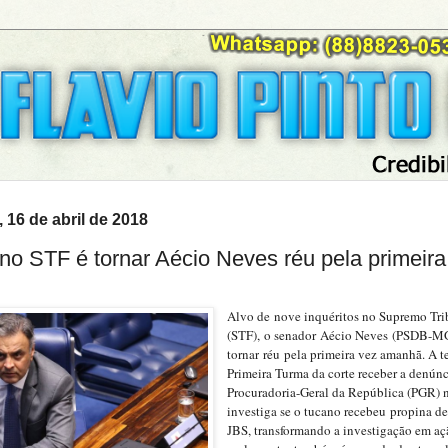
 16 de abril de 2018
no STF é tornar Aécio Neves réu pela primeira
Alvo de
nove inquéritos no Supremo Tri
(STF),
o senador
Aécio Neves
(PSDB-MG
tornar
réu
pela primeira vez amanhã. A t
Primeira Turma da corte receber a denúnc
Procuradoria-Geral da República (PGR) 
investiga se o tucano recebeu
propina de
JBS
, transformando a investigação em aç