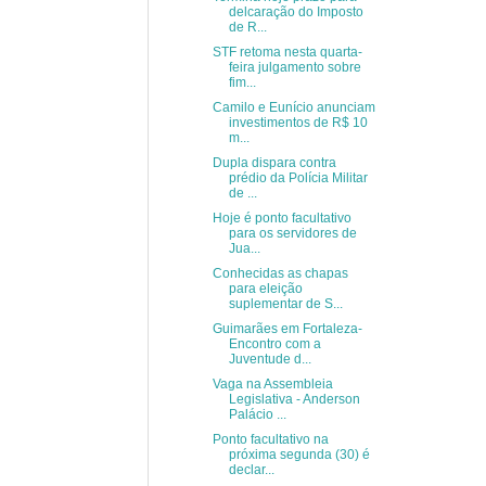
delcaração do Imposto
de R...
STF retoma nesta quarta-
feira julgamento sobre
fim...
Camilo e Eunício anunciam
investimentos de R$ 10
m...
Dupla dispara contra
prédio da Polícia Militar
de ...
Hoje é ponto facultativo
para os servidores de
Jua...
Conhecidas as chapas
para eleição
suplementar de S...
Guimarães em Fortaleza-
Encontro com a
Juventude d...
Vaga na Assembleia
Legislativa - Anderson
Palácio ...
Ponto facultativo na
próxima segunda (30) é
declar...