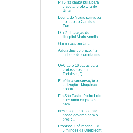
PHS faz chapa pura para
disputar prefeitura de
Umari
Leonardo Araújo pariticipa
ao lado de Camilo e
Eun...
Dia 2 - Licitação do
Hospital Maria Amélia
Guimarães em Umari
A dois dias do prazo, 4,9
milhões de contribuinte
...
UFC abre 16 vagas para
professores em
Fortaleza, Q...
Em ótima conservação e
utilização - Máquinas
doada...
Em São Paulo- Pedro Lobo
quer atrair empresas
para...
Nesta segunda - Camilo
passa governo para o
presid...
Propina: Jucá recebeu R$
5 milhões da Odebrecht