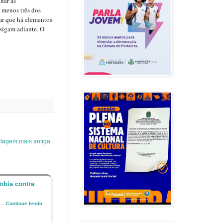
har as
 menos três dos
ar que há elementos
 sigam adiante. O
tagem mais antiga
obia contra
o
...Continue lendo