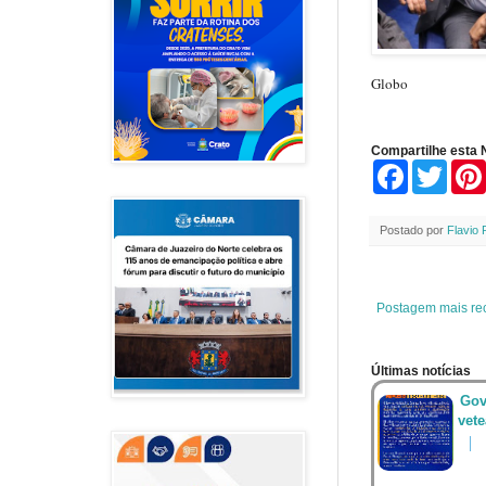
Globo
Compartilhe esta N
F
T
a
w
c
i
e
t
Postado por
Flavio 
b
t
o
e
o
r
k
Postagem mais re
Últimas notícias
Gov
vet