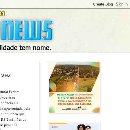
 vez
bunal Federal
) deve se
endência é a
ia apresentada pela
no inquérito que
 R$ 2 milhões da
ão penal. O