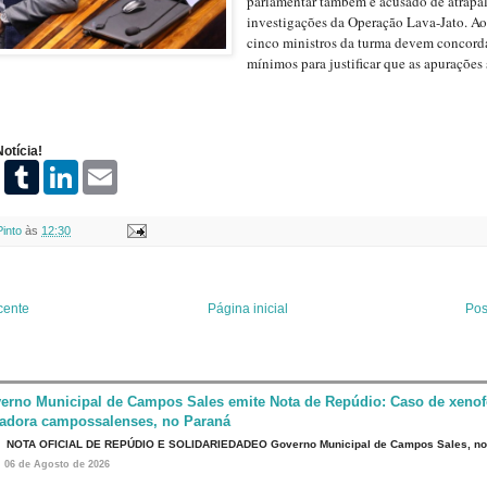
parlamentar também é acusado de atrapal
investigações da Operação Lava-Jato. Ao
cinco ministros da turma devem concord
mínimos para justificar que as apurações
otícia!
P
T
L
E
i
u
i
m
n
m
n
a
t
b
k
i
Pinto
às
12:30
e
l
e
l
r
r
d
e
I
s
n
t
cente
Página inicial
Pos
erno Municipal de Campos Sales emite Nota de Repúdio: Caso de xenof
eadora campossalenses, no Paraná
NOTA OFICIAL DE REPÚDIO E SOLIDARIEDADEO Governo Municipal de Campos Sales, n
06 de Agosto de 2026