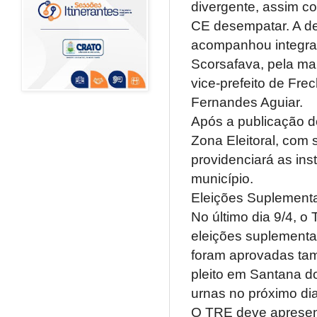
divergente, assim c
CE desempatar. A d
acompanhou integral
Scorsafava, pela ma
vice-prefeito de Fre
Fernandes Aguiar.
Após a publicação d
Zona Eleitoral, com 
providenciará as ins
município.
Eleições Suplement
No último dia 9/4, o
eleições suplementa
foram aprovadas tam
pleito em Santana do 
urnas no próximo dia 
O TRE deve apresent