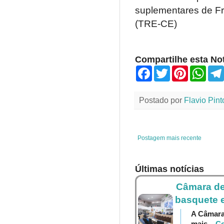
suplementares de Fr
(TRE-CE)
Compartilhe esta Not
F
T
P
W
a
w
i
h
c
i
n
a
e
t
t
t
Postado por
Flavio Pint
b
t
e
s
o
e
r
A
o
r
e
p
k
s
p
t
Postagem mais recente
Últimas notícias
Câmara de
basquete e
A Câmara 
mais
...C