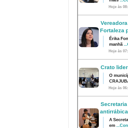
Hoje às 08
Vereadora 
Fortaleza 
Érika Fon
manhã
..
Hoje às 07
Crato lide
O municí
CRAJU
Hoje às 06
Secretaria
antirrábica
A Secreta
em
...Co