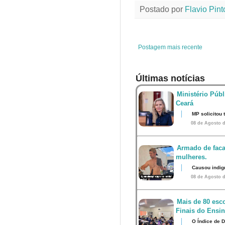
e
t
t
t
Postado por
Flavio Pint
b
t
e
s
o
e
r
A
o
r
e
p
k
s
p
t
Postagem mais recente
Últimas notícias
Ministério Públ
Ceará
MP solicitou
08 de Agosto d
Armado de faca
mulheres.
Causou indig
08 de Agosto d
Mais de 80 esco
Finais do Ensi
O Índice de 