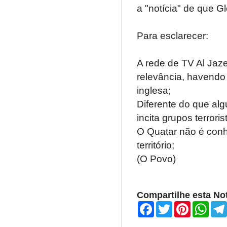
a "notícia" de que Gl
Para esclarecer:
A rede de TV Al Jaz
relevância, havendo
inglesa;
Diferente do que a
incita grupos terroris
O Quatar não é conh
território;
(O Povo)
Compartilhe esta Not
F
T
P
W
a
w
i
h
c
i
n
a