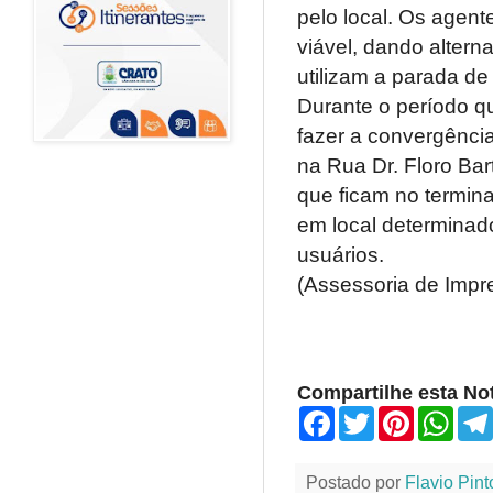
pelo local. Os agent
viável, dando altern
utilizam a parada de
Durante o período qu
fazer a convergência
na Rua Dr. Floro Ba
que ficam no termina
em local determinad
usuários.
(Assessoria de Impr
Compartilhe esta Not
F
T
P
W
a
w
i
h
c
i
n
a
e
t
t
t
Postado por
Flavio Pint
b
t
e
s