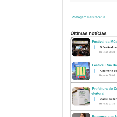
o
e
r
A
o
r
e
p
k
s
p
t
Postagem mais recente
Últimas notícias
Festival da Mús
O Festival d
Hoje às 08:30
Festival Rua da
A periferia d
Hoje às 08:00
Prefeitura do 
eleitoral
Diante do per
Hoje às 07:30
Progressistas l