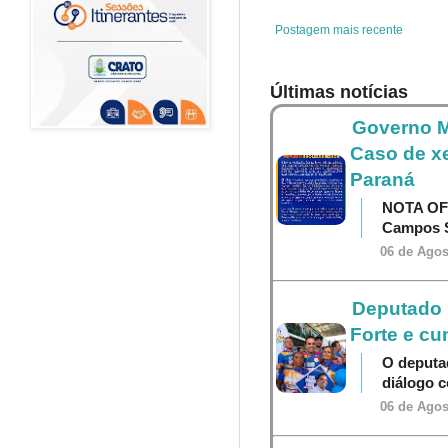
k
s
p
t
Postagem mais recente
Últimas notícias
Governo M
Caso de x
Paraná
NOTA OF
Campos S
06 de Agos
Deputado P
Forte e cu
O deputa
diálogo 
06 de Agos