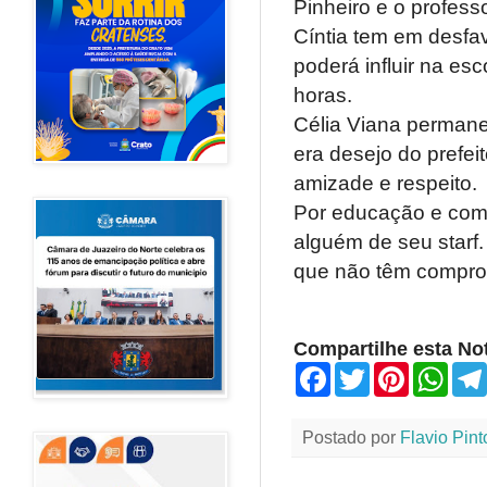
Pinheiro e o profess
Cíntia tem em desfa
poderá influir na es
horas.
Célia Viana permane
era desejo do prefei
amizade e respeito.
Por educação e comp
alguém de seu starf.
que não têm comprom
Compartilhe esta Not
F
T
P
W
a
w
i
h
c
i
n
a
e
t
t
t
Postado por
Flavio Pint
b
t
e
s
o
e
r
A
o
r
e
p