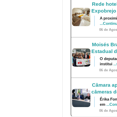
Rede hotel
Expobrejo
A proximi
...Contin
06 de Agos
Moisés Br
Estadual 
O deputa
institui
..
06 de Agos
Câmara ap
câmeras do
Érika Fon
em
...Co
06 de Agos