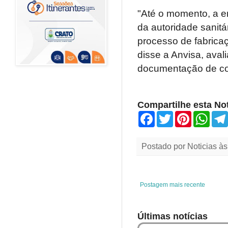
"Até o momento, a e
da autoridade sanitá
processo de fabricaç
disse a Anvisa, ava
documentação de con
Compartilhe esta Not
F
T
P
W
a
w
i
h
c
i
n
a
e
t
t
t
Postado por
Noticias
à
b
t
e
s
o
e
r
A
o
r
e
p
k
s
p
t
Postagem mais recente
Últimas notícias