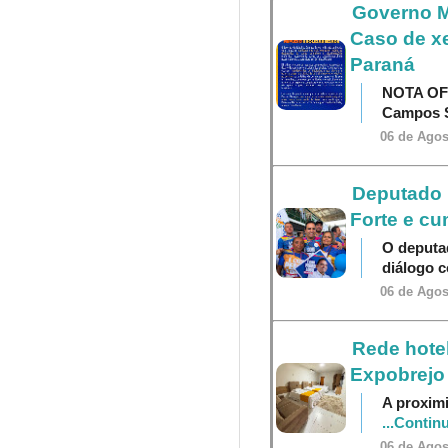
Governo M
Caso de x
Paraná
NOTA OF
Campos S
06 de Agos
Deputado P
Forte e cu
O deputa
diálogo 
06 de Agos
Rede hotel
Expobrejo
A proximi
...Contin
06 de Agos