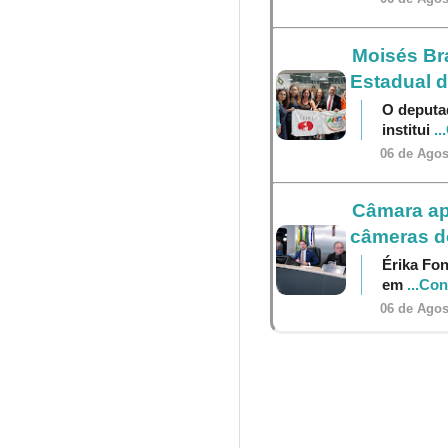
Moisés Br
Estadual 
O deputa
institui
..
06 de Agos
Câmara ap
câmeras do
Érika Fon
em
...Co
06 de Agos