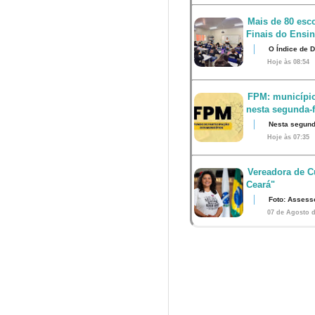
Mais de 80 esco
Finais do Ensi
O Índice de 
Hoje às 08:54
FPM: município
nesta segunda-fe
Nesta segunda
Hoje às 07:35
Vereadora de Cu
Ceará"
Foto: Assess
07 de Agosto d