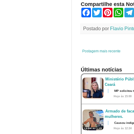
Compartilhe esta Not
F
T
P
W
a
w
i
h
c
i
n
a
e
t
t
t
Postado por
Flavio Pint
b
t
e
s
o
e
r
A
o
r
e
p
k
s
p
t
Postagem mais recente
Últimas notícias
Ministério Públ
Ceará
MP solicitou
Hoje às 15:00
Armado de faca
mulheres.
Causou indig
Hoje às 12:24