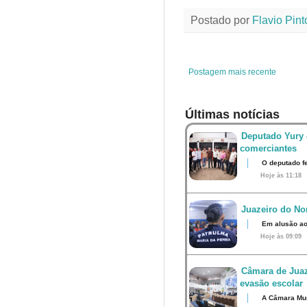
e
t
t
t
Postado por
Flavio Pint
b
t
e
s
o
e
r
A
o
r
e
p
k
s
p
t
Postagem mais recente
Últimas notícias
Deputado Yury 
comerciantes
O deputado fe
Hoje às 11:18
Juazeiro do Nor
Em alusão ao
Hoje às 09:09
Câmara de Juaz
evasão escolar
A Câmara Muni