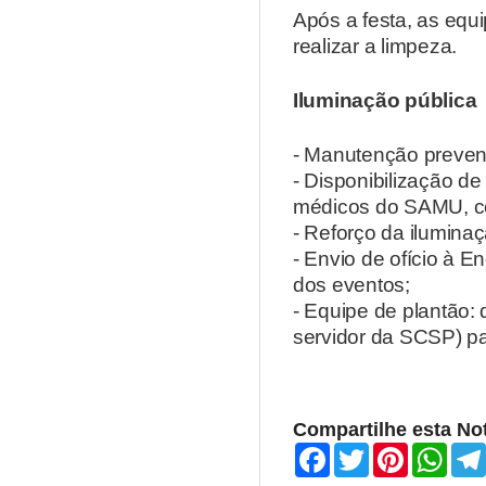
Após a festa, as equi
realizar a limpeza.
Iluminação pública
- Manutenção preven
- Disponibilização de
médicos do SAMU, c
- Reforço da iluminaç
- Envio de ofício à E
dos eventos;
- Equipe de plantão: 
servidor da SCSP) pa
Compartilhe esta Not
F
T
P
W
a
w
i
h
c
i
n
a