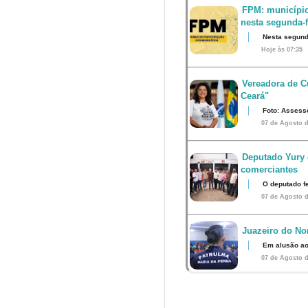
FPM: município
nesta segunda-fe
Nesta segunda
Hoje às 07:35
Vereadora de Cu
Ceará"
Foto: Assess
07 de Agosto d
Deputado Yury 
comerciantes
O deputado fe
07 de Agosto d
Juazeiro do Nor
Em alusão ao
07 de Agosto d