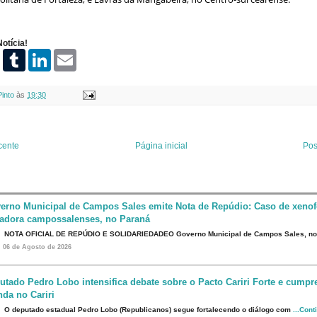
otícia!
P
T
L
E
i
u
i
m
n
m
n
a
t
b
k
i
Pinto
às
19:30
e
l
e
l
r
r
d
e
I
s
n
t
cente
Página inicial
Pos
erno Municipal de Campos Sales emite Nota de Repúdio: Caso de xenof
eadora campossalenses, no Paraná
NOTA OFICIAL DE REPÚDIO E SOLIDARIEDADEO Governo Municipal de Campos Sales, n
06 de Agosto de 2026
utado Pedro Lobo intensifica debate sobre o Pacto Cariri Forte e cumpr
da no Cariri
O deputado estadual Pedro Lobo (Republicanos) segue fortalecendo o diálogo com
...Cont