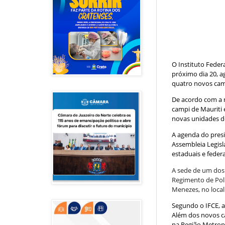
O Instituto Federa
próximo dia 20, a
quatro novos camp
De acordo com a n
campi de Mauriti 
novas unidades do
A agenda do pres
Assembleia Legisl
estaduais e federa
A sede de um dos 
Regimento de Polí
Menezes, no local
Segundo o IFCE, 
Além dos novos c
na Região Metropo