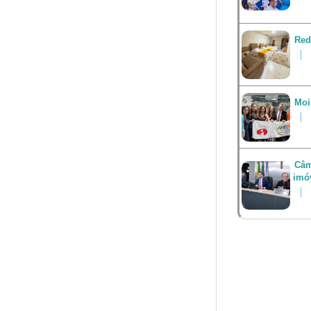
Red
Moi
Câm
imó