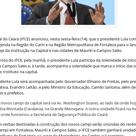
l do Ceará (IFCE) anunciou, nesta sexta-feira (14), que o presidente Lula cu
genda na Região do Cariri e na Região Metropolitana de Fortaleza para o l
i da instituição na Capital e nas cidades de Mauriti e Campos Sales.
ota do IFCE, pela manhã, o presidente Lula participa da solenidade de iníci
e Campos Sales e, à tarde, acompanha a solenidade que marca o início das 
 Instituto na capital.
idente Lula será acompanhada pelo Governador Elmano de Freitas, pelo pre
ativa, Evandro Leitão, e pelo Ministro da Educação, Camilo Santana, além 
is e prefeitos.
novos campi da capital será na Av. Washington Soares, ao lado de onde hoje
cia Montada (Cavalaria), na Grande Messejana. A outra unidade ficará na A
 onde funcionou a Secretaria de Segurança Pública do Ceará.
as verbas destinadas à construção dos novos campi serão oriundas do rec
ampi em Fortaleza, Mauriti e Campos Sales, o IFCE também ganhará unidad
litana de Fortaleza, e Lavras da Mangabeira, no Centro-sul cearense.