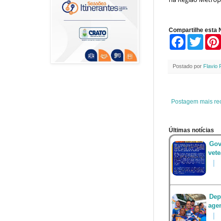
Compartilhe esta N
F
T
a
w
c
i
e
t
Postado por
Flavio 
b
t
o
e
o
r
k
Postagem mais re
Últimas notícias
Gov
vet
Dep
agen