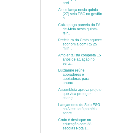
prel...
Alece lança nesta quinta
(27) selo ESG na gestão
p...
Caixa paga parcela do Pé-
de-Meia nesta quinta-
feir...
Prefeitura do Crato aquece
economia com R$ 25
milh...
Ambientalista completa 15
anos de atuação no
sertã...
Luizianne reúne
apoiadores e
apoiadoras para
anunc...
Assembleia aprova projeto
que visa proteger
crianç...
Lançamento do Selo ESG
na Alece terá painéis
sobre...
Crato é destaque na
educação com 38
escolas Nota 1...