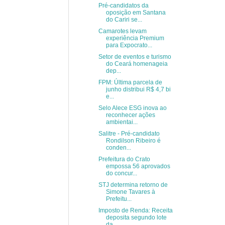
Pré-candidatos da
oposição em Santana
do Cariri se...
Camarotes levam
experiência Premium
para Expocrato...
Setor de eventos e turismo
do Ceará homenageia
dep...
FPM: Última parcela de
junho distribui R$ 4,7 bi
e...
Selo Alece ESG inova ao
reconhecer ações
ambientai...
Salitre - Pré-candidato
Rondilson Ribeiro é
conden...
Prefeitura do Crato
empossa 56 aprovados
do concur...
STJ determina retorno de
Simone Tavares à
Prefeitu...
Imposto de Renda: Receita
deposita segundo lote
da...