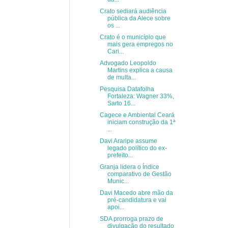
Crato sediará audiência
pública da Alece sobre
os ...
Crato é o município que
mais gera empregos no
Cari...
Advogado Leopoldo
Martins explica a causa
de multa...
Pesquisa Datafolha
Fortaleza: Wagner 33%,
Sarto 16...
Cagece e Ambiental Ceará
iniciam construção da 1ª
...
Davi Araripe assume
legado político do ex-
prefeito...
Granja lidera o Índice
comparativo de Gestão
Munic...
Davi Macedo abre mão da
pré-candidatura e vai
apoi...
SDA prorroga prazo de
divulgação do resultado