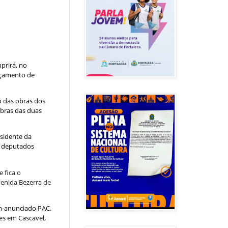
mprirá, no
ançamento de
o das obras dos
obras das duas
sidente da
de deputados
 fica o
venida Bezerra de
ém-anunciado PAC.
es em Cascavel,