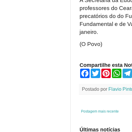
A Secretaria da Educ
professores do Cea
precatórios do do 
Fundamental e de Val
janeiro.
(O Povo)
Compartilhe esta Not
F
T
P
W
a
w
i
h
c
i
n
a
e
t
t
t
Postado por
Flavio Pint
b
t
e
s
o
e
r
A
o
r
e
p
k
s
p
t
Postagem mais recente
Últimas notícias