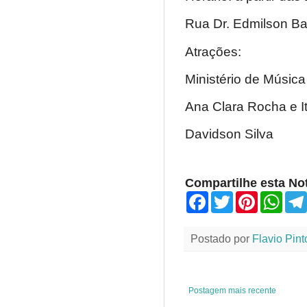
Rua Dr. Edmilson Bar
Atrações:
Ministério de Música
Ana Clara Rocha e I
Davidson Silva
Compartilhe esta Not
F
T
P
W
a
w
i
h
c
i
n
a
e
t
t
t
Postado por
Flavio Pint
b
t
e
s
o
e
r
A
o
r
e
p
k
s
p
t
Postagem mais recente