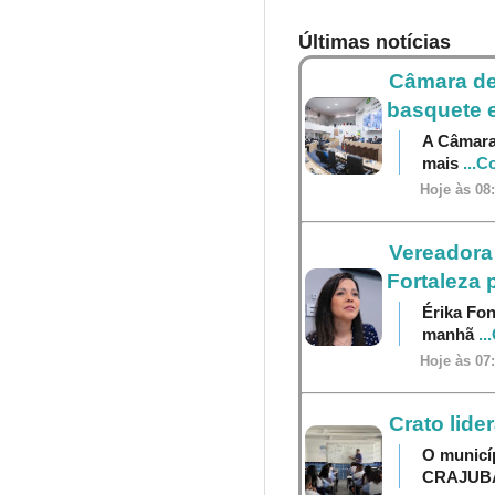
Últimas notícias
Câmara de
basquete e
A Câmara 
mais
...C
Hoje às 08
Vereadora 
Fortaleza 
Érika Fon
manhã
..
Hoje às 07
Crato lide
O municí
CRAJU