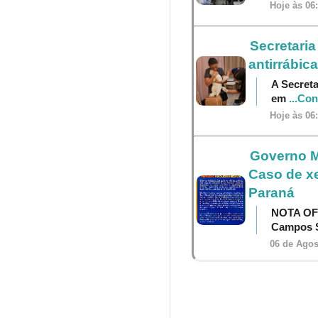
Hoje às 06
Secretaria
antirrábica
A Secreta
em
...Co
Hoje às 06
Governo M
Caso de x
Paraná
NOTA OF
Campos S
06 de Agos